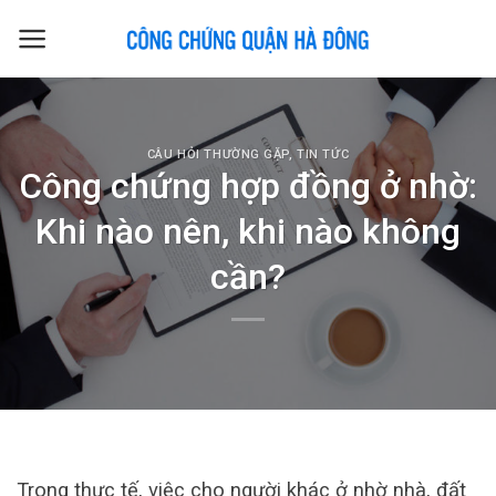
Skip
to
content
CÂU HỎI THƯỜNG GẶP
,
TIN TỨC
Công chứng hợp đồng ở nhờ:
Khi nào nên, khi nào không
cần?
Trong thực tế, việc cho người khác ở nhờ nhà, đất