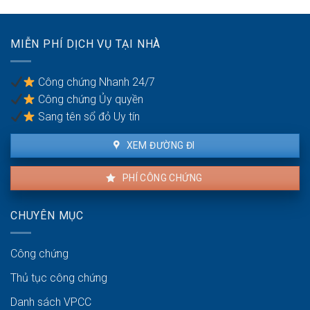
thỏa
để
đáng
chống
có
trốn
MIỄN PHÍ DỊCH VỤ TẠI NHÀ
được
thuế?
khiếu
nại
Công chứng Nhanh 24/7
không?
Công chứng Ủy quyền
Sang tên sổ đỏ Uy tín
XEM ĐƯỜNG ĐI
PHÍ CÔNG CHỨNG
CHUYÊN MỤC
Công chứng
Thủ tục công chứng
Danh sách VPCC