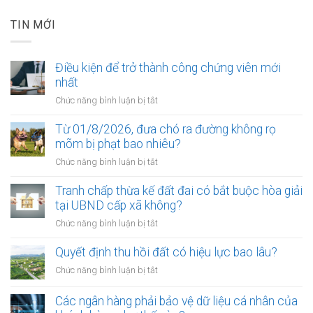
TIN MỚI
Điều kiện để trở thành công chứng viên mới
nhất
ở
Chức năng bình luận bị tắt
Điều
kiện
Từ 01/8/2026, đưa chó ra đường không rọ
để
mõm bị phạt bao nhiêu?
trở
ở
Chức năng bình luận bị tắt
thành
Từ
công
01/8/2026,
Tranh chấp thừa kế đất đai có bắt buộc hòa giải
chứng
đưa
tại UBND cấp xã không?
viên
chó
mới
ở
Chức năng bình luận bị tắt
ra
nhất
Tranh
đường
chấp
Quyết định thu hồi đất có hiệu lực bao lâu?
không
thừa
rọ
ở
Chức năng bình luận bị tắt
kế
mõm
Quyết
đất
bị
định
Các ngân hàng phải bảo vệ dữ liệu cá nhân của
đai
phạt
thu