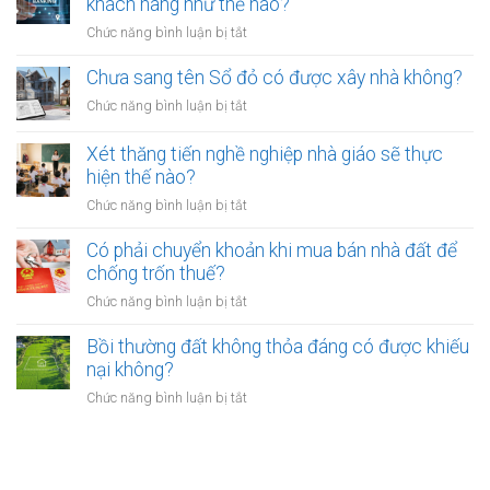
khách hàng như thế nào?
có
bao
hồi
bắt
ở
Chức năng bình luận bị tắt
nhiêu?
đất
buộc
Các
có
hòa
ngân
Chưa sang tên Sổ đỏ có được xây nhà không?
hiệu
giải
hàng
lực
ở
Chức năng bình luận bị tắt
tại
phải
bao
Chưa
UBND
bảo
lâu?
sang
cấp
Xét thăng tiến nghề nghiệp nhà giáo sẽ thực
vệ
tên
xã
hiện thế nào?
dữ
Sổ
không?
liệu
ở
Chức năng bình luận bị tắt
đỏ
cá
Xét
có
nhân
thăng
Có phải chuyển khoản khi mua bán nhà đất để
được
của
tiến
chống trốn thuế?
xây
khách
nghề
nhà
ở
Chức năng bình luận bị tắt
hàng
nghiệp
không?
Có
như
nhà
phải
Bồi thường đất không thỏa đáng có được khiếu
thế
giáo
chuyển
nào?
nại không?
sẽ
khoản
thực
ở
Chức năng bình luận bị tắt
khi
hiện
Bồi
mua
thế
thường
bán
nào?
đất
nhà
không
đất