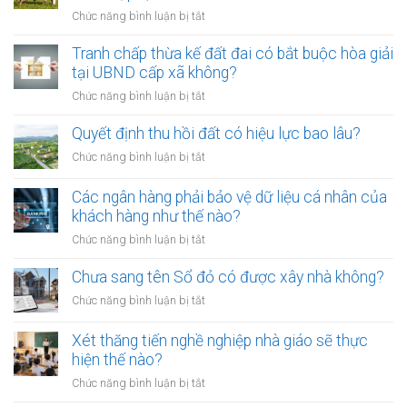
trở
ở
Chức năng bình luận bị tắt
thành
Từ
công
01/8/2026,
Tranh chấp thừa kế đất đai có bắt buộc hòa giải
chứng
đưa
tại UBND cấp xã không?
viên
chó
mới
ở
Chức năng bình luận bị tắt
ra
nhất
Tranh
đường
chấp
Quyết định thu hồi đất có hiệu lực bao lâu?
không
thừa
rọ
ở
Chức năng bình luận bị tắt
kế
mõm
Quyết
đất
bị
định
Các ngân hàng phải bảo vệ dữ liệu cá nhân của
đai
phạt
thu
khách hàng như thế nào?
có
bao
hồi
bắt
ở
Chức năng bình luận bị tắt
nhiêu?
đất
buộc
Các
có
hòa
ngân
Chưa sang tên Sổ đỏ có được xây nhà không?
hiệu
giải
hàng
lực
ở
Chức năng bình luận bị tắt
tại
phải
bao
Chưa
UBND
bảo
lâu?
sang
cấp
Xét thăng tiến nghề nghiệp nhà giáo sẽ thực
vệ
tên
xã
hiện thế nào?
dữ
Sổ
không?
liệu
ở
Chức năng bình luận bị tắt
đỏ
cá
Xét
có