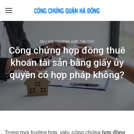
Skip
to
content
CÂU HỎI THƯỜNG GẶP
,
TIN TỨC
Công chứng hợp đồng thuê
khoán tài sản bằng giấy ủy
quyền có hợp pháp không?
Trong mọi trường hợp, việc công chứng
hợp đồng