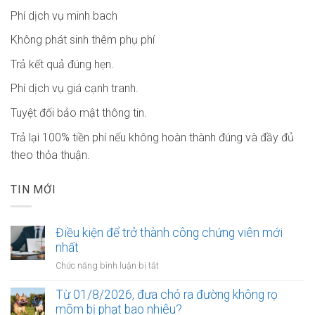
Phí dịch vụ minh bach
Không phát sinh thêm phụ phí
Trả kết quả đúng hẹn.
Phí dịch vụ giá cạnh tranh.
Tuyệt đối bảo mật thông tin.
Trả lại 100% tiền phí nếu không hoàn thành đúng và đầy đủ
theo thỏa thuận.
TIN MỚI
Điều kiện để trở thành công chứng viên mới
nhất
ở
Chức năng bình luận bị tắt
Điều
kiện
Từ 01/8/2026, đưa chó ra đường không rọ
để
mõm bị phạt bao nhiêu?