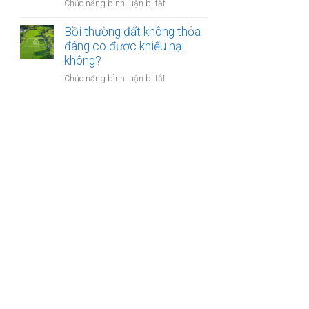
nào?
ở
Chức năng bình luận bị tắt
nhà
Có
giáo
phải
Bồi thường đất không thỏa
sẽ
chuyển
đáng có được khiếu nại
thực
khoản
không?
hiện
khi
thế
ở
Chức năng bình luận bị tắt
mua
nào?
Bồi
bán
thường
nhà
đất
đất
không
để
thỏa
chống
đáng
trốn
có
thuế?
được
khiếu
nại
không?