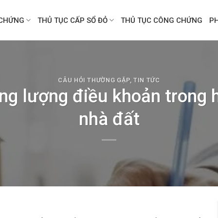
CHỨNG
THỦ TỤC CẤP SỔ ĐỎ
THỦ TỤC CÔNG CHỨNG
P
CÂU HỎI THƯỜNG GẶP
,
TIN TỨC
ng lượng điều khoản trong
nhà đất