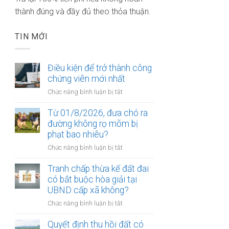
thành đúng và đầy đủ theo thỏa thuận.
TIN MỚI
Điều kiện để trở thành công
chứng viên mới nhất
ở
Chức năng bình luận bị tắt
Điều
kiện
Từ 01/8/2026, đưa chó ra
để
đường không rọ mõm bị
trở
phạt bao nhiêu?
thành
ở
Chức năng bình luận bị tắt
công
Từ
chứng
01/8/2026,
Tranh chấp thừa kế đất đai
viên
đưa
có bắt buộc hòa giải tại
mới
chó
UBND cấp xã không?
nhất
ra
ở
Chức năng bình luận bị tắt
đường
Tranh
không
chấp
Quyết định thu hồi đất có
rọ