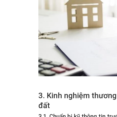
3. Kinh nghiệm thươn
đất
3.1. Chuẩn bị kỹ thông tin tr