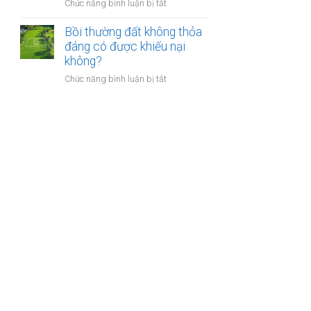
nào?
ở
Chức năng bình luận bị tắt
nhà
Có
giáo
phải
Bồi thường đất không thỏa
sẽ
chuyển
đáng có được khiếu nại
thực
khoản
không?
hiện
khi
thế
ở
Chức năng bình luận bị tắt
mua
nào?
Bồi
bán
thường
nhà
đất
đất
không
để
thỏa
chống
đáng
trốn
có
thuế?
được
khiếu
nại
không?