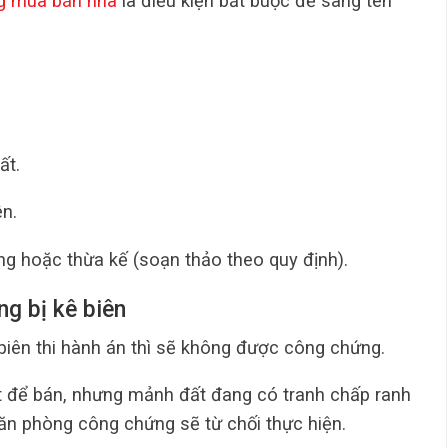
g mua bán nhà
là điều kiện bắt buộc để sang tên
ất.
n.
g hoặc thừa kế (soạn thảo theo quy định).
ng bị kê biên
biên thi hành án thì sẽ không được công chứng.
t để bán, nhưng mảnh đất đang có tranh chấp ranh
văn phòng công chứng sẽ từ chối thực hiện.