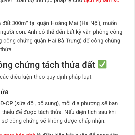
quyền toàn bộ thủ tục pháp lý cho
dịch vụ làm sổ
a đất 300m² tại quận Hoàng Mai (Hà Nội), muốn
 người con. Anh có thể đến bất kỳ văn phòng công
ng công chứng quận Hai Bà Trưng) để công chứng
thửa.
công chứng tách thửa đất
ác điều kiện theo quy định pháp luật:
hửa
Đ-CP (sửa đổi, bổ sung), mỗi địa phương sẽ ban
i thiểu để được tách thửa. Nếu diện tích sau khi
 hồ sơ công chứng sẽ không được chấp nhận.