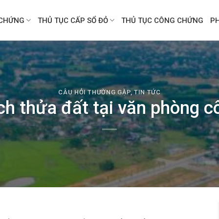
CHỨNG
THỦ TỤC CẤP SỔ ĐỎ
THỦ TỤC CÔNG CHỨNG
P
CÂU HỎI THƯỜNG GẶP
,
TIN TỨC
h thửa đất tại văn phòng 