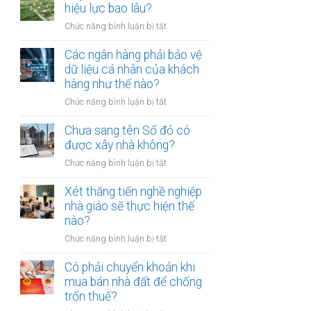
thừa
hiệu lực bao lâu?
mõm
kế
bị
ở
Chức năng bình luận bị tắt
đất
phạt
Quyết
đai
bao
định
Các ngân hàng phải bảo vệ
có
nhiêu?
thu
dữ liệu cá nhân của khách
bắt
hồi
hàng như thế nào?
buộc
đất
hòa
ở
Chức năng bình luận bị tắt
có
giải
Các
hiệu
tại
ngân
Chưa sang tên Sổ đỏ có
lực
UBND
hàng
được xây nhà không?
bao
cấp
phải
lâu?
xã
ở
Chức năng bình luận bị tắt
bảo
không?
Chưa
vệ
sang
Xét thăng tiến nghề nghiệp
dữ
tên
nhà giáo sẽ thực hiện thế
liệu
Sổ
nào?
cá
đỏ
nhân
ở
Chức năng bình luận bị tắt
có
của
Xét
được
khách
thăng
Có phải chuyển khoản khi
xây
hàng
tiến
mua bán nhà đất để chống
nhà
như
nghề
trốn thuế?
không?
thế
nghiệp