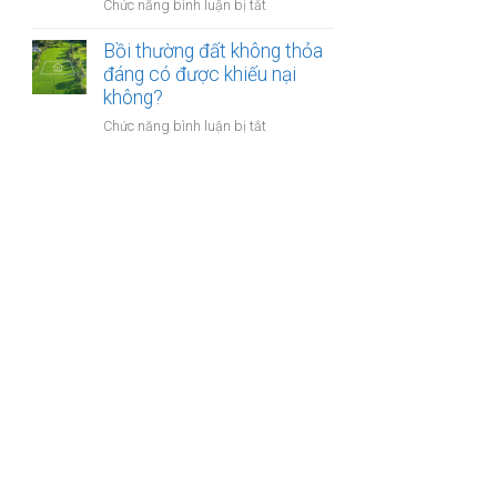
nào?
ở
Chức năng bình luận bị tắt
nhà
Có
giáo
phải
Bồi thường đất không thỏa
sẽ
chuyển
đáng có được khiếu nại
thực
khoản
không?
hiện
khi
thế
ở
Chức năng bình luận bị tắt
mua
nào?
Bồi
bán
thường
nhà
đất
đất
không
để
thỏa
chống
đáng
trốn
có
thuế?
được
khiếu
nại
không?