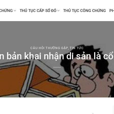
CHỨNG
THỦ TỤC CẤP SỔ ĐỎ
THỦ TỤC CÔNG CHỨNG
P
CÂU HỎI THƯỜNG GẶP
,
TIN TỨC
 bản khai nhận di sản là cổ