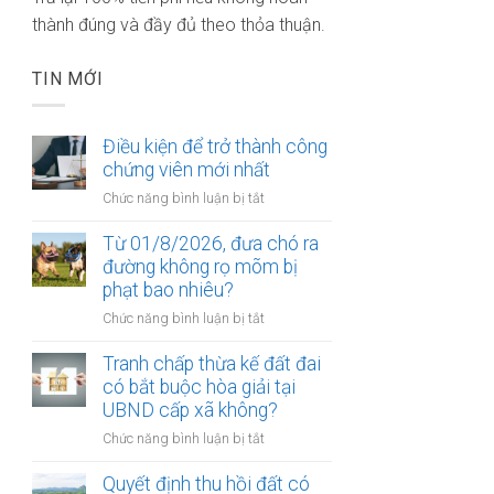
thành đúng và đầy đủ theo thỏa thuận.
TIN MỚI
Điều kiện để trở thành công
chứng viên mới nhất
ở
Chức năng bình luận bị tắt
Điều
kiện
Từ 01/8/2026, đưa chó ra
để
đường không rọ mõm bị
trở
phạt bao nhiêu?
thành
ở
Chức năng bình luận bị tắt
công
Từ
chứng
01/8/2026,
Tranh chấp thừa kế đất đai
viên
đưa
có bắt buộc hòa giải tại
mới
chó
UBND cấp xã không?
nhất
ra
ở
Chức năng bình luận bị tắt
đường
Tranh
không
chấp
Quyết định thu hồi đất có
rọ