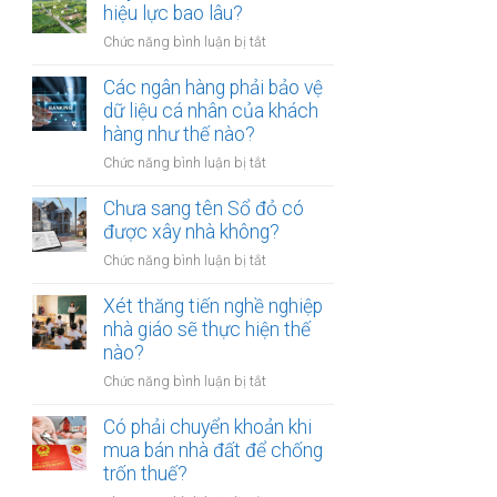
thừa
hiệu lực bao lâu?
mõm
kế
bị
ở
Chức năng bình luận bị tắt
đất
phạt
Quyết
đai
bao
định
Các ngân hàng phải bảo vệ
có
nhiêu?
thu
dữ liệu cá nhân của khách
bắt
hồi
hàng như thế nào?
buộc
đất
hòa
ở
Chức năng bình luận bị tắt
có
giải
Các
hiệu
tại
ngân
Chưa sang tên Sổ đỏ có
lực
UBND
hàng
được xây nhà không?
bao
cấp
phải
lâu?
xã
ở
Chức năng bình luận bị tắt
bảo
không?
Chưa
vệ
sang
Xét thăng tiến nghề nghiệp
dữ
tên
nhà giáo sẽ thực hiện thế
liệu
Sổ
nào?
cá
đỏ
nhân
ở
Chức năng bình luận bị tắt
có
của
Xét
được
khách
thăng
Có phải chuyển khoản khi
xây
hàng
tiến
mua bán nhà đất để chống
nhà
như
nghề
trốn thuế?
không?
thế
nghiệp