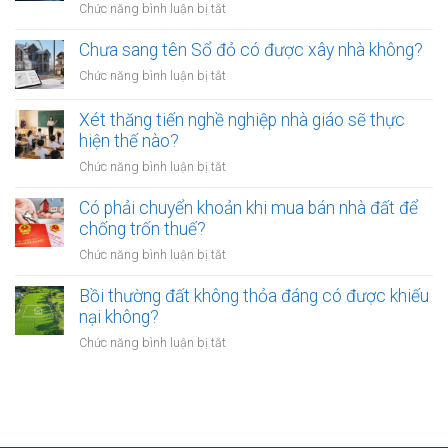
bắt
ở
Chức năng bình luận bị tắt
nhiêu?
đất
buộc
Các
có
hòa
ngân
Chưa sang tên Sổ đỏ có được xây nhà không?
hiệu
giải
hàng
lực
ở
Chức năng bình luận bị tắt
tại
phải
bao
Chưa
UBND
bảo
lâu?
sang
cấp
Xét thăng tiến nghề nghiệp nhà giáo sẽ thực
vệ
tên
xã
hiện thế nào?
dữ
Sổ
không?
liệu
ở
Chức năng bình luận bị tắt
đỏ
cá
Xét
có
nhân
thăng
Có phải chuyển khoản khi mua bán nhà đất để
được
của
tiến
chống trốn thuế?
xây
khách
nghề
nhà
ở
Chức năng bình luận bị tắt
hàng
nghiệp
không?
Có
như
nhà
phải
Bồi thường đất không thỏa đáng có được khiếu
thế
giáo
chuyển
nào?
nại không?
sẽ
khoản
thực
ở
Chức năng bình luận bị tắt
khi
hiện
Bồi
mua
thế
thường
bán
nào?
đất
nhà
không
đất
thỏa
để