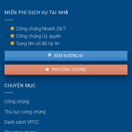
đáng
chống
có
trốn
MIỄN PHÍ DỊCH VỤ TẠI NHÀ
được
thuế?
khiếu
nại
Công chứng Nhanh 24/7
không?
Công chứng Ủy quyền
Sang tên sổ đỏ Uy tín
XEM ĐƯỜNG ĐI
PHÍ CÔNG CHỨNG
CHUYÊN MỤC
Công chứng
Thủ tục công chứng
Danh sách VPCC