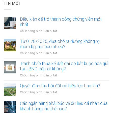
TIN MỚI
Điều kiện để trở thành công chứng viên mới
nhất
ở
Chức năng bình luận bị tắt
Điều
kiện
Từ 01/8/2026, đưa chó ra đường không rọ
để
mõm bị phạt bao nhiêu?
trở
ở
Chức năng bình luận bị tắt
thành
Từ
công
01/8/2026,
Tranh chấp thừa kế đất đai có bắt buộc hòa giải
chứng
đưa
tại UBND cấp xã không?
viên
chó
mới
ở
Chức năng bình luận bị tắt
ra
nhất
Tranh
đường
chấp
Quyết định thu hồi đất có hiệu lực bao lâu?
không
thừa
rọ
ở
Chức năng bình luận bị tắt
kế
mõm
Quyết
đất
bị
định
Các ngân hàng phải bảo vệ dữ liệu cá nhân của
đai
phạt
thu
khách hàng như thế nào?
có
bao
hồi