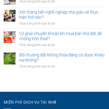
ở
Chức năng bình luận bị tắt
tại
phải
bao
Chưa
UBND
bảo
lâu?
sang
cấp
Xét thăng tiến nghề nghiệp nhà giáo sẽ thực
vệ
tên
xã
hiện thế nào?
dữ
Sổ
không?
liệu
ở
Chức năng bình luận bị tắt
đỏ
cá
Xét
có
nhân
thăng
Có phải chuyển khoản khi mua bán nhà đất để
được
của
tiến
chống trốn thuế?
xây
khách
nghề
nhà
ở
Chức năng bình luận bị tắt
hàng
nghiệp
không?
Có
như
nhà
phải
Bồi thường đất không thỏa đáng có được khiếu
thế
giáo
chuyển
nào?
nại không?
sẽ
khoản
thực
ở
Chức năng bình luận bị tắt
khi
hiện
Bồi
mua
thế
thường
bán
nào?
đất
nhà
không
đất
thỏa
để
đáng
chống
có
trốn
MIỄN PHÍ DỊCH VỤ TẠI NHÀ
được
thuế?
khiếu