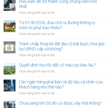
Điều kiện để trở thành công chứng viên mới
nhất
ở
Chức năng bình luận bị tắt
Điều
kiện
Từ 01/8/2026, đưa chó ra đường không rọ
để
mõm bị phạt bao nhiêu?
trở
ở
Chức năng bình luận bị tắt
thành
Từ
công
01/8/2026,
Tranh chấp thừa kế đất đai có bắt buộc hòa giải
chứng
đưa
tại UBND cấp xã không?
viên
chó
mới
ở
Chức năng bình luận bị tắt
ra
nhất
Tranh
đường
chấp
Quyết định thu hồi đất có hiệu lực bao lâu?
không
thừa
rọ
ở
Chức năng bình luận bị tắt
kế
mõm
Quyết
đất
bị
định
Các ngân hàng phải bảo vệ dữ liệu cá nhân của
đai
phạt
thu
khách hàng như thế nào?
có
bao
hồi
bắt
ở
Chức năng bình luận bị tắt
nhiêu?
đất
buộc
Các
có
hòa
ngân
Chưa sang tên Sổ đỏ có được xây nhà không?
hiệu
giải
hàng
lực