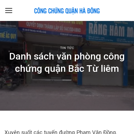
Skip
to
content
TIN TỨC
Danh sách văn phòng công
chứng quận Bắc Từ liêm
Xuyên suốt các tuyến đường Phạm Văn Đồng,