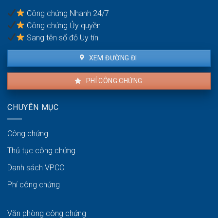
nại
Công chứng Nhanh 24/7
không?
Công chứng Ủy quyền
Sang tên sổ đỏ Uy tín
XEM ĐƯỜNG ĐI
PHÍ CÔNG CHỨNG
CHUYÊN MỤC
Công chứng
Thủ tục công chứng
Danh sách VPCC
Phí công chứng
Văn phòng công chứng