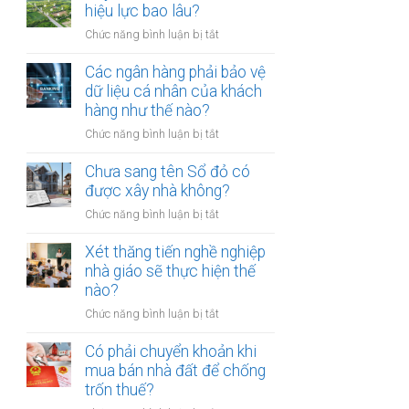
thừa
hiệu lực bao lâu?
mõm
kế
bị
ở
Chức năng bình luận bị tắt
đất
phạt
Quyết
đai
bao
định
Các ngân hàng phải bảo vệ
có
nhiêu?
thu
dữ liệu cá nhân của khách
bắt
hồi
hàng như thế nào?
buộc
đất
hòa
ở
Chức năng bình luận bị tắt
có
giải
Các
hiệu
tại
ngân
Chưa sang tên Sổ đỏ có
lực
UBND
hàng
được xây nhà không?
bao
cấp
phải
lâu?
xã
ở
Chức năng bình luận bị tắt
bảo
không?
Chưa
vệ
sang
Xét thăng tiến nghề nghiệp
dữ
tên
nhà giáo sẽ thực hiện thế
liệu
Sổ
nào?
cá
đỏ
nhân
ở
Chức năng bình luận bị tắt
có
của
Xét
được
khách
thăng
Có phải chuyển khoản khi
xây
hàng
tiến
mua bán nhà đất để chống
nhà
như
nghề
trốn thuế?
không?
thế
nghiệp