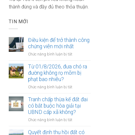
thành đúng và đầy đủ theo thỏa thuận.
TIN MỚI
Điều kiện để trở thành công
chứng viên mới nhất
ở
Chức năng bình luận bị tắt
Điều
kiện
Từ 01/8/2026, đưa chó ra
để
đường không rọ mõm bị
trở
phạt bao nhiêu?
thành
ở
Chức năng bình luận bị tắt
công
Từ
chứng
01/8/2026,
Tranh chấp thừa kế đất đai
viên
đưa
có bắt buộc hòa giải tại
mới
chó
UBND cấp xã không?
nhất
ra
ở
Chức năng bình luận bị tắt
đường
Tranh
không
chấp
Quyết định thu hồi đất có
rọ