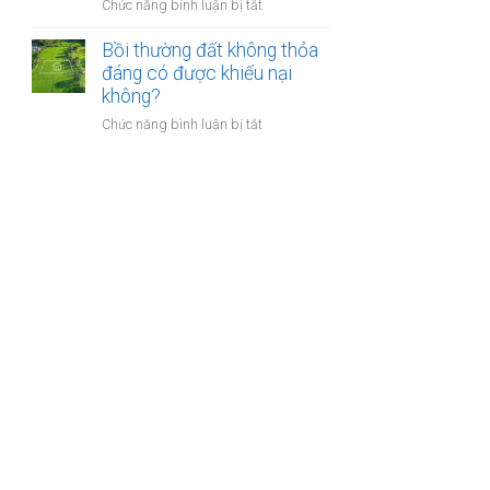
nào?
ở
Chức năng bình luận bị tắt
nhà
Có
giáo
phải
Bồi thường đất không thỏa
sẽ
chuyển
đáng có được khiếu nại
thực
khoản
không?
hiện
khi
thế
ở
Chức năng bình luận bị tắt
mua
nào?
Bồi
bán
thường
nhà
đất
đất
không
để
thỏa
chống
đáng
trốn
có
thuế?
được
khiếu
nại
không?