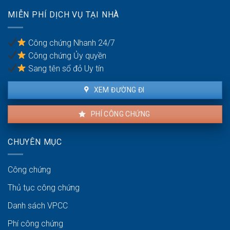
chống
có
trốn
MIỄN PHÍ DỊCH VỤ TẠI NHÀ
được
thuế?
khiếu
nại
Công chứng Nhanh 24/7
không?
Công chứng Ủy quyền
Sang tên sổ đỏ Uy tín
XEM ĐƯỜNG ĐI
PHÍ CÔNG CHỨNG
CHUYÊN MỤC
Công chứng
Thủ tục công chứng
Danh sách VPCC
Phí công chứng