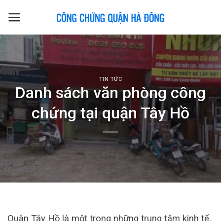
Skip
to
content
TIN TỨC
Danh sách văn phòng công
chứng tại quận Tây Hồ
Quân Tây Hồ là một trong những trung tâm kinh tế,