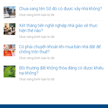
buộc
Các
có
hòa
ngân
Chưa sang tên Sổ đỏ có được xây nhà không?
hiệu
giải
hàng
lực
ở
Chức năng bình luận bị tắt
tại
phải
bao
Chưa
UBND
bảo
lâu?
sang
cấp
Xét thăng tiến nghề nghiệp nhà giáo sẽ thực
vệ
tên
xã
hiện thế nào?
dữ
Sổ
không?
liệu
ở
Chức năng bình luận bị tắt
đỏ
cá
Xét
có
nhân
thăng
Có phải chuyển khoản khi mua bán nhà đất để
được
của
tiến
chống trốn thuế?
xây
khách
nghề
nhà
ở
Chức năng bình luận bị tắt
hàng
nghiệp
không?
Có
như
nhà
phải
Bồi thường đất không thỏa đáng có được khiếu
thế
giáo
chuyển
nào?
nại không?
sẽ
khoản
thực
ở
Chức năng bình luận bị tắt
khi
hiện
Bồi
mua
thế
thường
bán
nào?
đất
nhà
không
đất
thỏa
để
đáng