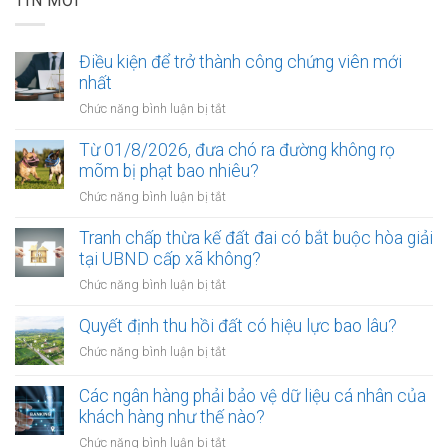
TIN MỚI
Điều kiện để trở thành công chứng viên mới
nhất
ở
Chức năng bình luận bị tắt
Điều
kiện
Từ 01/8/2026, đưa chó ra đường không rọ
để
mõm bị phạt bao nhiêu?
trở
ở
Chức năng bình luận bị tắt
thành
Từ
công
01/8/2026,
Tranh chấp thừa kế đất đai có bắt buộc hòa giải
chứng
đưa
tại UBND cấp xã không?
viên
chó
mới
ở
Chức năng bình luận bị tắt
ra
nhất
Tranh
đường
chấp
Quyết định thu hồi đất có hiệu lực bao lâu?
không
thừa
rọ
ở
Chức năng bình luận bị tắt
kế
mõm
Quyết
đất
bị
định
Các ngân hàng phải bảo vệ dữ liệu cá nhân của
đai
phạt
thu
khách hàng như thế nào?
có
bao
hồi
bắt
ở
Chức năng bình luận bị tắt
nhiêu?
đất