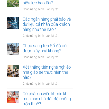
thừa
hiệu lực bao lâu?
mõm
kế
bị
ở
Chức năng bình luận bị tắt
đất
phạt
Quyết
đai
bao
định
Các ngân hàng phải bảo vệ
có
nhiêu?
thu
dữ liệu cá nhân của khách
bắt
hồi
hàng như thế nào?
buộc
đất
hòa
ở
Chức năng bình luận bị tắt
có
giải
Các
hiệu
tại
ngân
Chưa sang tên Sổ đỏ có
lực
UBND
hàng
được xây nhà không?
bao
cấp
phải
lâu?
xã
ở
Chức năng bình luận bị tắt
bảo
không?
Chưa
vệ
sang
Xét thăng tiến nghề nghiệp
dữ
tên
nhà giáo sẽ thực hiện thế
liệu
Sổ
nào?
cá
đỏ
nhân
ở
Chức năng bình luận bị tắt
có
của
Xét
được
khách
thăng
Có phải chuyển khoản khi
xây
hàng
tiến
mua bán nhà đất để chống
nhà
như
nghề
trốn thuế?
không?
thế
nghiệp