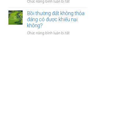
nào?
ở
Chức năng bình luận bị tắt
nhà
Có
giáo
phải
Bồi thường đất không thỏa
sẽ
chuyển
đáng có được khiếu nại
thực
khoản
không?
hiện
khi
thế
ở
Chức năng bình luận bị tắt
mua
nào?
Bồi
bán
thường
nhà
đất
đất
không
để
thỏa
chống
đáng
trốn
có
thuế?
được
khiếu
nại
không?