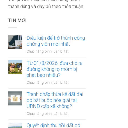
thành đúng và đầy đủ theo thỏa thuận.
TIN MỚI
Điều kiện để trở thành công
chứng viên mới nhất
ở
Chức năng bình luận bị tắt
Điều
kiện
Từ 01/8/2026, đưa chó ra
để
đường không rọ mõm bị
trở
phạt bao nhiêu?
thành
ở
Chức năng bình luận bị tắt
công
Từ
chứng
01/8/2026,
Tranh chấp thừa kế đất đai
viên
đưa
có bắt buộc hòa giải tại
mới
chó
UBND cấp xã không?
nhất
ra
ở
Chức năng bình luận bị tắt
đường
Tranh
không
chấp
Quyết định thu hồi đất có
rọ