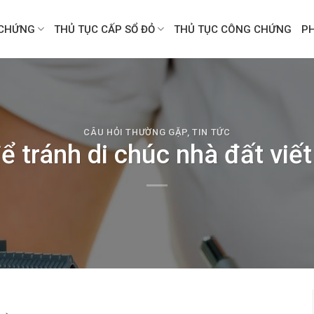
CHỨNG
THỦ TỤC CẤP SỔ ĐỎ
THỦ TỤC CÔNG CHỨNG
P
CÂU HỎI THƯỜNG GẶP
,
TIN TỨC
ể tránh di chúc nhà đất viết