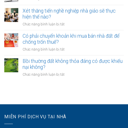
phải
bao
Chưa
UBND
bảo
lâu?
sang
cấp
Xét thăng tiến nghề nghiệp nhà giáo sẽ thực
vệ
tên
xã
hiện thế nào?
dữ
Sổ
không?
liệu
ở
Chức năng bình luận bị tắt
đỏ
cá
Xét
có
nhân
thăng
Có phải chuyển khoản khi mua bán nhà đất để
được
của
tiến
chống trốn thuế?
xây
khách
nghề
nhà
ở
Chức năng bình luận bị tắt
hàng
nghiệp
không?
Có
như
nhà
phải
Bồi thường đất không thỏa đáng có được khiếu
thế
giáo
chuyển
nào?
nại không?
sẽ
khoản
thực
ở
Chức năng bình luận bị tắt
khi
hiện
Bồi
mua
thế
thường
bán
nào?
đất
nhà
không
đất
thỏa
để
đáng
chống
có
trốn
MIỄN PHÍ DỊCH VỤ TẠI NHÀ
được
thuế?
khiếu