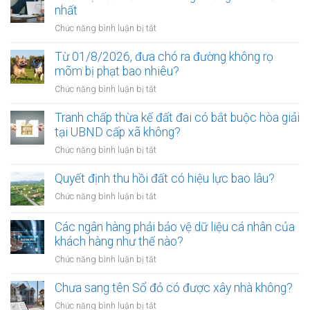
nhất
ở
Chức năng bình luận bị tắt
Điều
kiện
Từ 01/8/2026, đưa chó ra đường không rọ
để
mõm bị phạt bao nhiêu?
trở
ở
Chức năng bình luận bị tắt
thành
Từ
công
01/8/2026,
Tranh chấp thừa kế đất đai có bắt buộc hòa giải
chứng
đưa
tại UBND cấp xã không?
viên
chó
mới
ở
Chức năng bình luận bị tắt
ra
nhất
Tranh
đường
chấp
Quyết định thu hồi đất có hiệu lực bao lâu?
không
thừa
rọ
ở
Chức năng bình luận bị tắt
kế
mõm
Quyết
đất
bị
định
Các ngân hàng phải bảo vệ dữ liệu cá nhân của
đai
phạt
thu
khách hàng như thế nào?
có
bao
hồi
bắt
ở
Chức năng bình luận bị tắt
nhiêu?
đất
buộc
Các
có
hòa
ngân
Chưa sang tên Sổ đỏ có được xây nhà không?
hiệu
giải
hàng
lực
ở
Chức năng bình luận bị tắt
tại