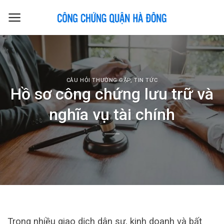
Skip
to
content
CÂU HỎI THƯỜNG GẶP
,
TIN TỨC
Hồ sơ công chứng lưu trữ và
nghĩa vụ tài chính
Trong nhiều giao dịch dân sự, kinh doanh và bất