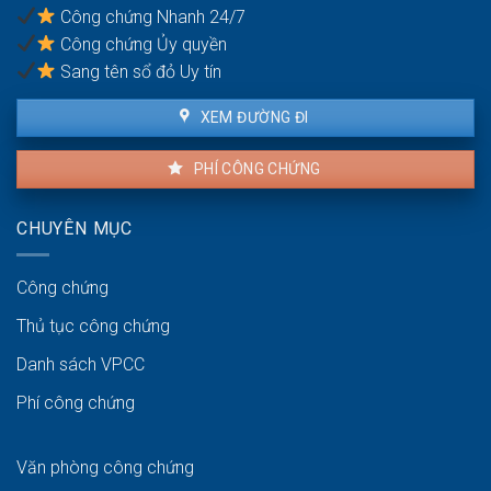
nại
Công chứng Nhanh 24/7
không?
Công chứng Ủy quyền
Sang tên sổ đỏ Uy tín
XEM ĐƯỜNG ĐI
PHÍ CÔNG CHỨNG
CHUYÊN MỤC
Công chứng
Thủ tục công chứng
Danh sách VPCC
Phí công chứng
Văn phòng công chứng