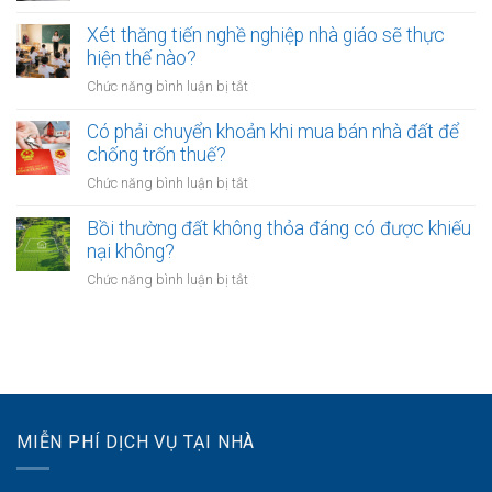
Chưa
UBND
bảo
lâu?
sang
cấp
Xét thăng tiến nghề nghiệp nhà giáo sẽ thực
vệ
tên
xã
hiện thế nào?
dữ
Sổ
không?
liệu
ở
Chức năng bình luận bị tắt
đỏ
cá
Xét
có
nhân
thăng
Có phải chuyển khoản khi mua bán nhà đất để
được
của
tiến
chống trốn thuế?
xây
khách
nghề
nhà
ở
Chức năng bình luận bị tắt
hàng
nghiệp
không?
Có
như
nhà
phải
Bồi thường đất không thỏa đáng có được khiếu
thế
giáo
chuyển
nào?
nại không?
sẽ
khoản
thực
ở
Chức năng bình luận bị tắt
khi
hiện
Bồi
mua
thế
thường
bán
nào?
đất
nhà
không
đất
thỏa
để
đáng
chống
có
trốn
MIỄN PHÍ DỊCH VỤ TẠI NHÀ
được
thuế?
khiếu
nại