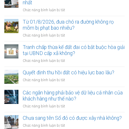
nhất
ở
Chức năng bình luận bị tắt
Điều
kiện
Từ 01/8/2026, đưa chó ra đường không rọ
để
mõm bị phạt bao nhiêu?
trở
ở
Chức năng bình luận bị tắt
thành
Từ
công
01/8/2026,
Tranh chấp thừa kế đất đai có bắt buộc hòa giải
chứng
đưa
tại UBND cấp xã không?
viên
chó
mới
ở
Chức năng bình luận bị tắt
ra
nhất
Tranh
đường
chấp
Quyết định thu hồi đất có hiệu lực bao lâu?
không
thừa
rọ
ở
Chức năng bình luận bị tắt
kế
mõm
Quyết
đất
bị
định
Các ngân hàng phải bảo vệ dữ liệu cá nhân của
đai
phạt
thu
khách hàng như thế nào?
có
bao
hồi
bắt
ở
Chức năng bình luận bị tắt
nhiêu?
đất
buộc
Các
có
hòa
ngân
Chưa sang tên Sổ đỏ có được xây nhà không?
hiệu
giải
hàng
lực
ở
Chức năng bình luận bị tắt
tại
phải
bao