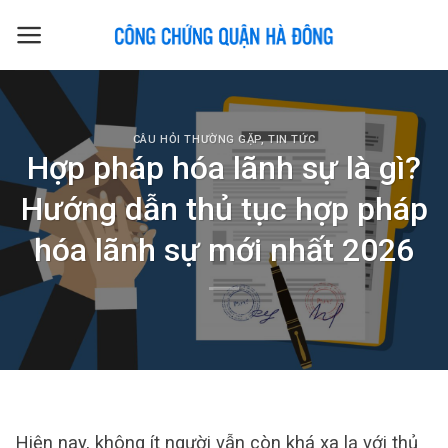
Skip
to
content
CÂU HỎI THƯỜNG GẶP
,
TIN TỨC
Hợp pháp hóa lãnh sự là gì?
Hướng dẫn thủ tục hợp pháp
hóa lãnh sự mới nhất 2026
Hiện nay, không ít người vẫn còn khá xa lạ với thủ