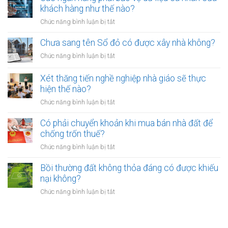
phạt
thu
khách hàng như thế nào?
có
bao
hồi
bắt
ở
Chức năng bình luận bị tắt
nhiêu?
đất
buộc
Các
có
hòa
ngân
Chưa sang tên Sổ đỏ có được xây nhà không?
hiệu
giải
hàng
lực
ở
Chức năng bình luận bị tắt
tại
phải
bao
Chưa
UBND
bảo
lâu?
sang
cấp
Xét thăng tiến nghề nghiệp nhà giáo sẽ thực
vệ
tên
xã
hiện thế nào?
dữ
Sổ
không?
liệu
ở
Chức năng bình luận bị tắt
đỏ
cá
Xét
có
nhân
thăng
Có phải chuyển khoản khi mua bán nhà đất để
được
của
tiến
chống trốn thuế?
xây
khách
nghề
nhà
ở
Chức năng bình luận bị tắt
hàng
nghiệp
không?
Có
như
nhà
phải
Bồi thường đất không thỏa đáng có được khiếu
thế
giáo
chuyển
nào?
nại không?
sẽ
khoản
thực
ở
Chức năng bình luận bị tắt
khi
hiện
Bồi
mua
thế
thường
bán
nào?
đất
nhà