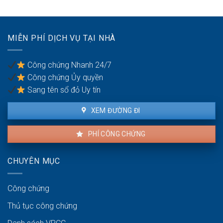
không
đất
thỏa
để
đáng
chống
có
trốn
MIỄN PHÍ DỊCH VỤ TẠI NHÀ
được
thuế?
khiếu
nại
Công chứng Nhanh 24/7
không?
Công chứng Ủy quyền
Sang tên sổ đỏ Uy tín
XEM ĐƯỜNG ĐI
PHÍ CÔNG CHỨNG
CHUYÊN MỤC
Công chứng
Thủ tục công chứng