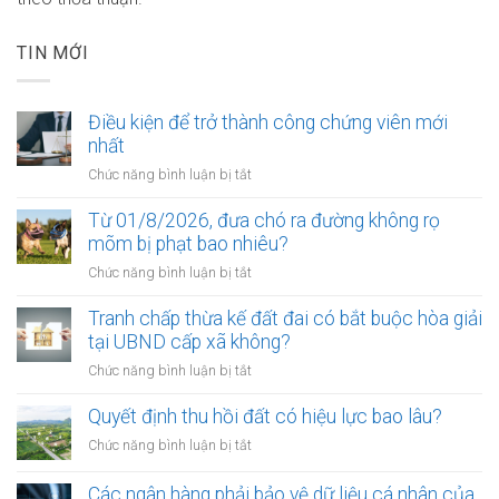
TIN MỚI
Điều kiện để trở thành công chứng viên mới
nhất
ở
Chức năng bình luận bị tắt
Điều
kiện
Từ 01/8/2026, đưa chó ra đường không rọ
để
mõm bị phạt bao nhiêu?
trở
ở
Chức năng bình luận bị tắt
thành
Từ
công
01/8/2026,
Tranh chấp thừa kế đất đai có bắt buộc hòa giải
chứng
đưa
tại UBND cấp xã không?
viên
chó
mới
ở
Chức năng bình luận bị tắt
ra
nhất
Tranh
đường
chấp
Quyết định thu hồi đất có hiệu lực bao lâu?
không
thừa
rọ
ở
Chức năng bình luận bị tắt
kế
mõm
Quyết
đất
bị
định
Các ngân hàng phải bảo vệ dữ liệu cá nhân của
đai