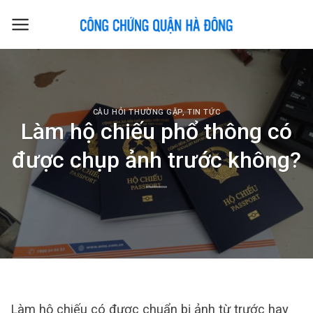
Skip
to
content
CÂU HỎI THƯỜNG GẶP
,
TIN TỨC
Làm hộ chiếu phổ thông có
được chụp ảnh trước không?
Làm hộ chiếu có được chuẩn bị ảnh từ trước hay