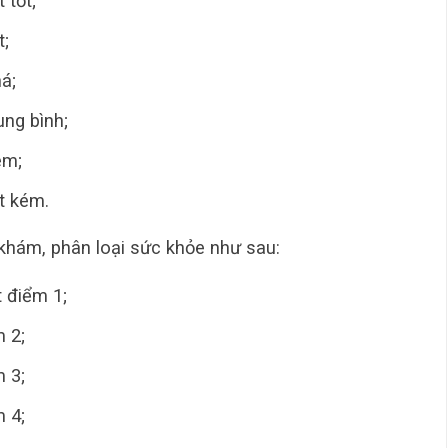
 tốt;
t;
á;
ung bình;
ém;
ất kém.
 khám, phân loại sức khỏe như sau:
t điểm 1;
m 2;
m 3;
m 4;