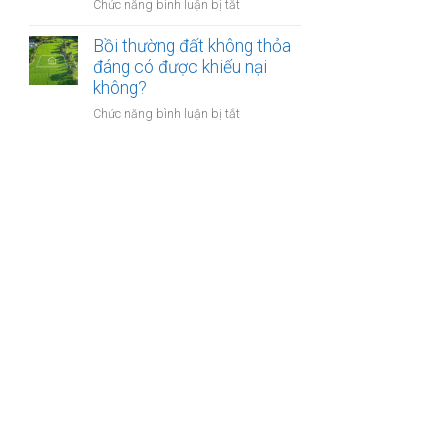
nào?
ở
Chức năng bình luận bị tắt
nhà
Có
giáo
phải
Bồi thường đất không thỏa
sẽ
chuyển
đáng có được khiếu nại
thực
khoản
không?
hiện
khi
thế
ở
Chức năng bình luận bị tắt
mua
nào?
Bồi
bán
thường
nhà
đất
đất
không
để
thỏa
chống
đáng
trốn
có
thuế?
được
khiếu
nại
không?