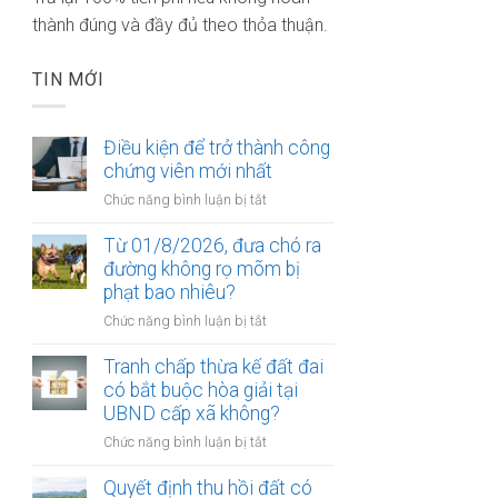
thành đúng và đầy đủ theo thỏa thuận.
TIN MỚI
Điều kiện để trở thành công
chứng viên mới nhất
ở
Chức năng bình luận bị tắt
Điều
kiện
Từ 01/8/2026, đưa chó ra
để
đường không rọ mõm bị
trở
phạt bao nhiêu?
thành
ở
Chức năng bình luận bị tắt
công
Từ
chứng
01/8/2026,
Tranh chấp thừa kế đất đai
viên
đưa
có bắt buộc hòa giải tại
mới
chó
UBND cấp xã không?
nhất
ra
ở
Chức năng bình luận bị tắt
đường
Tranh
không
chấp
Quyết định thu hồi đất có
rọ