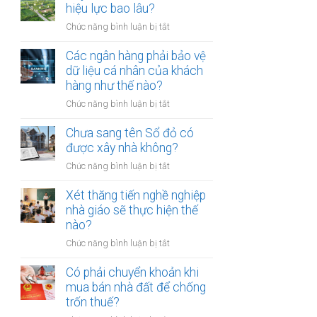
thừa
hiệu lực bao lâu?
mõm
kế
bị
ở
Chức năng bình luận bị tắt
đất
phạt
Quyết
đai
bao
định
Các ngân hàng phải bảo vệ
có
nhiêu?
thu
dữ liệu cá nhân của khách
bắt
hồi
hàng như thế nào?
buộc
đất
hòa
ở
Chức năng bình luận bị tắt
có
giải
Các
hiệu
tại
ngân
Chưa sang tên Sổ đỏ có
lực
UBND
hàng
được xây nhà không?
bao
cấp
phải
lâu?
xã
ở
Chức năng bình luận bị tắt
bảo
không?
Chưa
vệ
sang
Xét thăng tiến nghề nghiệp
dữ
tên
nhà giáo sẽ thực hiện thế
liệu
Sổ
nào?
cá
đỏ
nhân
ở
Chức năng bình luận bị tắt
có
của
Xét
được
khách
thăng
Có phải chuyển khoản khi
xây
hàng
tiến
mua bán nhà đất để chống
nhà
như
nghề
trốn thuế?
không?
thế
nghiệp