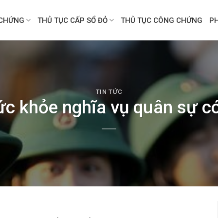
CHỨNG
THỦ TỤC CẤP SỔ ĐỎ
THỦ TỤC CÔNG CHỨNG
P
TIN TỨC
c khỏe nghĩa vụ quân sự có