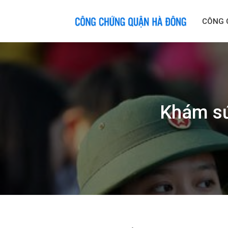
Skip
to
CÔNG 
content
Khám sứ