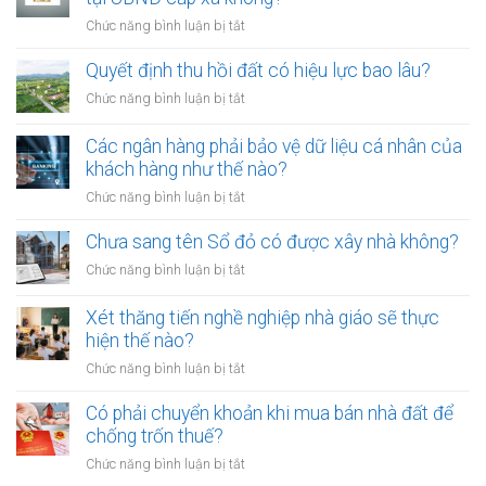
chó
mới
ở
Chức năng bình luận bị tắt
ra
nhất
Tranh
đường
chấp
Quyết định thu hồi đất có hiệu lực bao lâu?
không
thừa
rọ
ở
Chức năng bình luận bị tắt
kế
mõm
Quyết
đất
bị
định
Các ngân hàng phải bảo vệ dữ liệu cá nhân của
đai
phạt
thu
khách hàng như thế nào?
có
bao
hồi
bắt
ở
Chức năng bình luận bị tắt
nhiêu?
đất
buộc
Các
có
hòa
ngân
Chưa sang tên Sổ đỏ có được xây nhà không?
hiệu
giải
hàng
lực
ở
Chức năng bình luận bị tắt
tại
phải
bao
Chưa
UBND
bảo
lâu?
sang
cấp
Xét thăng tiến nghề nghiệp nhà giáo sẽ thực
vệ
tên
xã
hiện thế nào?
dữ
Sổ
không?
liệu
ở
Chức năng bình luận bị tắt
đỏ
cá
Xét
có
nhân
thăng
Có phải chuyển khoản khi mua bán nhà đất để
được
của
tiến
chống trốn thuế?
xây
khách
nghề
nhà
ở
Chức năng bình luận bị tắt
hàng
nghiệp
không?
Có
như