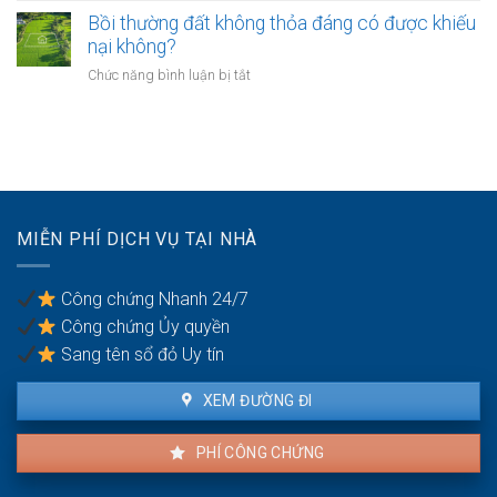
nhà
phải
Bồi thường đất không thỏa đáng có được khiếu
thế
giáo
chuyển
nào?
nại không?
sẽ
khoản
thực
ở
Chức năng bình luận bị tắt
khi
hiện
Bồi
mua
thế
thường
bán
nào?
đất
nhà
không
đất
thỏa
để
đáng
chống
có
trốn
MIỄN PHÍ DỊCH VỤ TẠI NHÀ
được
thuế?
khiếu
nại
Công chứng Nhanh 24/7
không?
Công chứng Ủy quyền
Sang tên sổ đỏ Uy tín
XEM ĐƯỜNG ĐI
PHÍ CÔNG CHỨNG