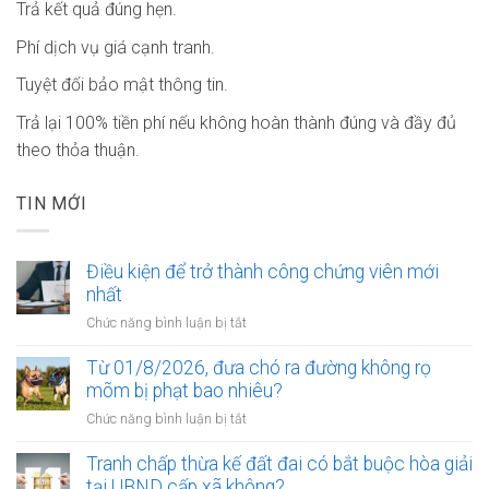
Trả kết quả đúng hẹn.
Phí dịch vụ giá cạnh tranh.
Tuyệt đối bảo mật thông tin.
Trả lại 100% tiền phí nếu không hoàn thành đúng và đầy đủ
theo thỏa thuận.
TIN MỚI
Điều kiện để trở thành công chứng viên mới
nhất
ở
Chức năng bình luận bị tắt
Điều
kiện
Từ 01/8/2026, đưa chó ra đường không rọ
để
mõm bị phạt bao nhiêu?
trở
ở
Chức năng bình luận bị tắt
thành
Từ
công
01/8/2026,
Tranh chấp thừa kế đất đai có bắt buộc hòa giải
chứng
đưa
tại UBND cấp xã không?
viên