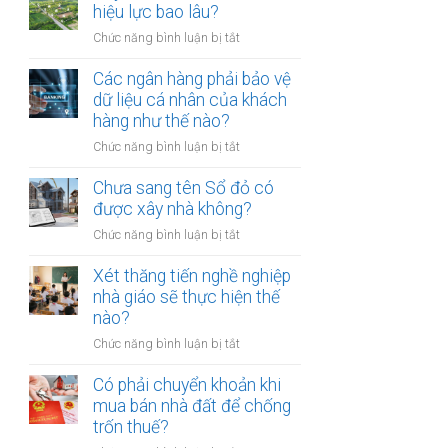
thừa
hiệu lực bao lâu?
mõm
kế
bị
ở
Chức năng bình luận bị tắt
đất
phạt
Quyết
đai
bao
định
Các ngân hàng phải bảo vệ
có
nhiêu?
thu
dữ liệu cá nhân của khách
bắt
hồi
hàng như thế nào?
buộc
đất
hòa
ở
Chức năng bình luận bị tắt
có
giải
Các
hiệu
tại
ngân
Chưa sang tên Sổ đỏ có
lực
UBND
hàng
được xây nhà không?
bao
cấp
phải
lâu?
xã
ở
Chức năng bình luận bị tắt
bảo
không?
Chưa
vệ
sang
Xét thăng tiến nghề nghiệp
dữ
tên
nhà giáo sẽ thực hiện thế
liệu
Sổ
nào?
cá
đỏ
nhân
ở
Chức năng bình luận bị tắt
có
của
Xét
được
khách
thăng
Có phải chuyển khoản khi
xây
hàng
tiến
mua bán nhà đất để chống
nhà
như
nghề
trốn thuế?
không?
thế
nghiệp