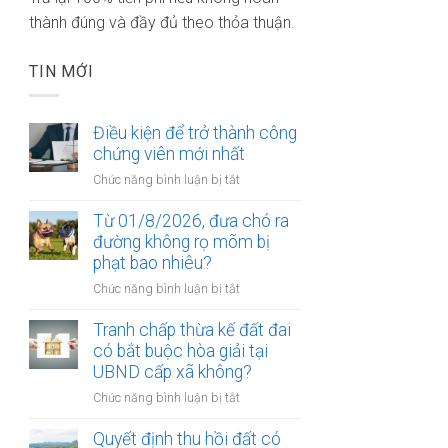
thành đúng và đầy đủ theo thỏa thuận.
TIN MỚI
Điều kiện để trở thành công
chứng viên mới nhất
ở
Chức năng bình luận bị tắt
Điều
kiện
Từ 01/8/2026, đưa chó ra
để
đường không rọ mõm bị
trở
phạt bao nhiêu?
thành
ở
Chức năng bình luận bị tắt
công
Từ
chứng
01/8/2026,
Tranh chấp thừa kế đất đai
viên
đưa
có bắt buộc hòa giải tại
mới
chó
UBND cấp xã không?
nhất
ra
ở
Chức năng bình luận bị tắt
đường
Tranh
không
chấp
Quyết định thu hồi đất có
rọ