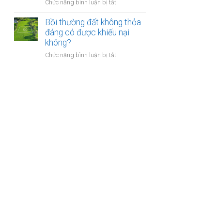
nào?
ở
Chức năng bình luận bị tắt
nhà
Có
giáo
phải
Bồi thường đất không thỏa
sẽ
chuyển
đáng có được khiếu nại
thực
khoản
không?
hiện
khi
thế
ở
Chức năng bình luận bị tắt
mua
nào?
Bồi
bán
thường
nhà
đất
đất
không
để
thỏa
chống
đáng
trốn
có
thuế?
được
khiếu
nại
không?