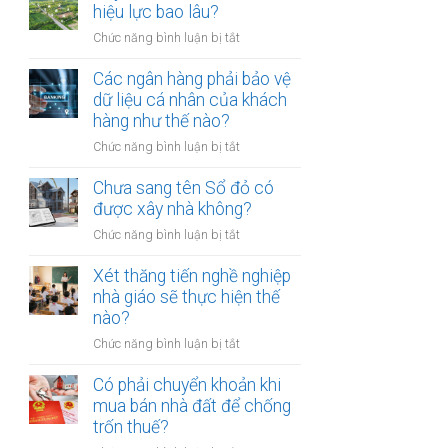
thừa
hiệu lực bao lâu?
mõm
kế
bị
ở
Chức năng bình luận bị tắt
đất
phạt
Quyết
đai
bao
định
Các ngân hàng phải bảo vệ
có
nhiêu?
thu
dữ liệu cá nhân của khách
bắt
hồi
hàng như thế nào?
buộc
đất
hòa
ở
Chức năng bình luận bị tắt
có
giải
Các
hiệu
tại
ngân
Chưa sang tên Sổ đỏ có
lực
UBND
hàng
được xây nhà không?
bao
cấp
phải
lâu?
xã
ở
Chức năng bình luận bị tắt
bảo
không?
Chưa
vệ
sang
Xét thăng tiến nghề nghiệp
dữ
tên
nhà giáo sẽ thực hiện thế
liệu
Sổ
nào?
cá
đỏ
nhân
ở
Chức năng bình luận bị tắt
có
của
Xét
được
khách
thăng
Có phải chuyển khoản khi
xây
hàng
tiến
mua bán nhà đất để chống
nhà
như
nghề
trốn thuế?
không?
thế
nghiệp