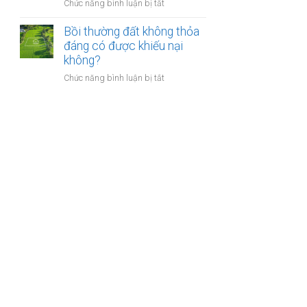
nào?
ở
Chức năng bình luận bị tắt
nhà
Có
giáo
phải
Bồi thường đất không thỏa
sẽ
chuyển
đáng có được khiếu nại
thực
khoản
không?
hiện
khi
thế
ở
Chức năng bình luận bị tắt
mua
nào?
Bồi
bán
thường
nhà
đất
đất
không
để
thỏa
chống
đáng
trốn
có
thuế?
được
khiếu
nại
không?