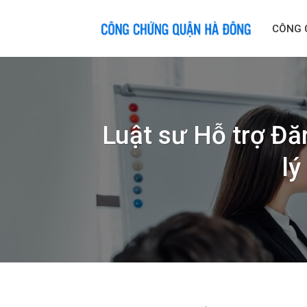
Skip
to
CÔNG 
content
Luật sư Hỗ trợ Đă
lý