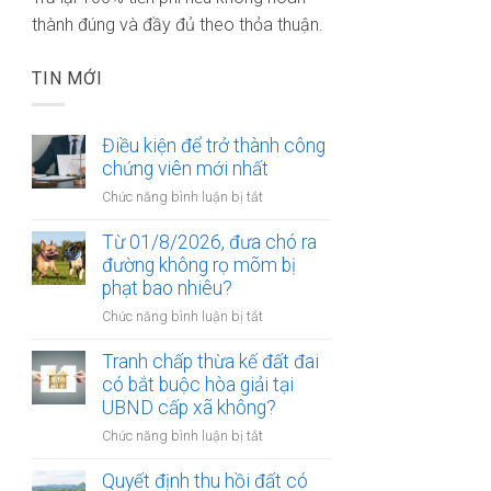
thành đúng và đầy đủ theo thỏa thuận.
TIN MỚI
Điều kiện để trở thành công
chứng viên mới nhất
ở
Chức năng bình luận bị tắt
Điều
kiện
Từ 01/8/2026, đưa chó ra
để
đường không rọ mõm bị
trở
phạt bao nhiêu?
thành
ở
Chức năng bình luận bị tắt
công
Từ
chứng
01/8/2026,
Tranh chấp thừa kế đất đai
viên
đưa
có bắt buộc hòa giải tại
mới
chó
UBND cấp xã không?
nhất
ra
ở
Chức năng bình luận bị tắt
đường
Tranh
không
chấp
Quyết định thu hồi đất có
rọ