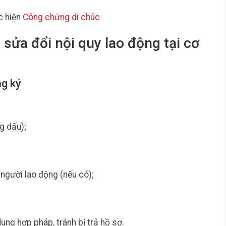
c hiện
Công chứng di chúc
 sửa đổi nội quy lao động tại cơ
ng ký
g dấu);
 người lao động (nếu có);
ung hợp pháp, tránh bị trả hồ sơ.