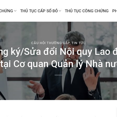
CHỨNG
THỦ TỤC CẤP SỔ ĐỎ
THỦ TỤC CÔNG CHỨNG
P
CÂU HỎI THƯỜNG GẶP
,
TIN TỨC
ng ký/Sửa đổi Nội quy Lao 
 tại Cơ quan Quản lý Nhà n