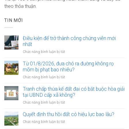
theo thỏa thuận.
TIN MỚI
Điều kiện để trở thành công chứng viên mới
nhất
ở
Chức năng bình luận bị tắt
Điều
kiện
Từ 01/8/2026, đưa chó ra đường không rọ
để
mõm bị phạt bao nhiêu?
trở
ở
Chức năng bình luận bị tắt
thành
Từ
công
01/8/2026,
Tranh chấp thừa kế đất đai có bắt buộc hòa giải
chứng
đưa
tại UBND cấp xã không?
viên
chó
mới
ở
Chức năng bình luận bị tắt
ra
nhất
Tranh
đường
chấp
Quyết định thu hồi đất có hiệu lực bao lâu?
không
thừa
rọ
ở
Chức năng bình luận bị tắt
kế
mõm
Quyết