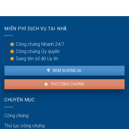
nào?
đất
nhà
không
đất
thỏa
để
đáng
chống
có
trốn
MIỄN PHÍ DỊCH VỤ TẠI NHÀ
được
thuế?
khiếu
nại
Công chứng Nhanh 24/7
không?
Công chứng Ủy quyền
Sang tên sổ đỏ Uy tín
XEM ĐƯỜNG ĐI
PHÍ CÔNG CHỨNG
CHUYÊN MỤC
Công chứng
Thủ tục công chứng