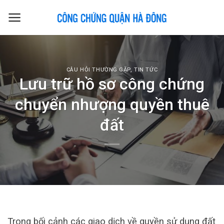
Skip
to
content
CÂU HỎI THƯỜNG GẶP
,
TIN TỨC
Lưu trữ hồ sơ công chứng
chuyển nhượng quyền thuê
đất
Trong bối cảnh các giao dịch về quyền sử dụng đất