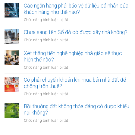
đất
bị
định
Các ngân hàng phải bảo vệ dữ liệu cá nhân của
đai
phạt
thu
khách hàng như thế nào?
có
bao
hồi
bắt
ở
Chức năng bình luận bị tắt
nhiêu?
đất
buộc
Các
có
hòa
ngân
Chưa sang tên Sổ đỏ có được xây nhà không?
hiệu
giải
hàng
lực
ở
Chức năng bình luận bị tắt
tại
phải
bao
Chưa
UBND
bảo
lâu?
sang
cấp
Xét thăng tiến nghề nghiệp nhà giáo sẽ thực
vệ
tên
xã
hiện thế nào?
dữ
Sổ
không?
liệu
ở
Chức năng bình luận bị tắt
đỏ
cá
Xét
có
nhân
thăng
Có phải chuyển khoản khi mua bán nhà đất để
được
của
tiến
chống trốn thuế?
xây
khách
nghề
nhà
ở
Chức năng bình luận bị tắt
hàng
nghiệp
không?
Có
như
nhà
phải
Bồi thường đất không thỏa đáng có được khiếu
thế
giáo
chuyển
nào?
nại không?
sẽ
khoản
thực
ở
Chức năng bình luận bị tắt
khi
hiện
Bồi
mua
thế
thường
bán