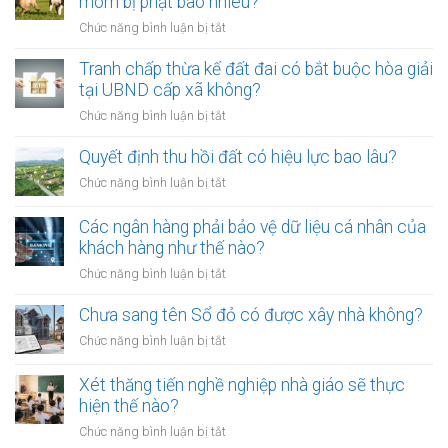
mõm bị phạt bao nhiêu?
trở
ở
Chức năng bình luận bị tắt
thành
Từ
công
01/8/2026,
Tranh chấp thừa kế đất đai có bắt buộc hòa giải
chứng
đưa
tại UBND cấp xã không?
viên
chó
mới
ở
Chức năng bình luận bị tắt
ra
nhất
Tranh
đường
chấp
Quyết định thu hồi đất có hiệu lực bao lâu?
không
thừa
rọ
ở
Chức năng bình luận bị tắt
kế
mõm
Quyết
đất
bị
định
Các ngân hàng phải bảo vệ dữ liệu cá nhân của
đai
phạt
thu
khách hàng như thế nào?
có
bao
hồi
bắt
ở
Chức năng bình luận bị tắt
nhiêu?
đất
buộc
Các
có
hòa
ngân
Chưa sang tên Sổ đỏ có được xây nhà không?
hiệu
giải
hàng
lực
ở
Chức năng bình luận bị tắt
tại
phải
bao
Chưa
UBND
bảo
lâu?
sang
cấp
Xét thăng tiến nghề nghiệp nhà giáo sẽ thực
vệ
tên
xã
hiện thế nào?
dữ
Sổ
không?
liệu
ở
Chức năng bình luận bị tắt
đỏ
cá