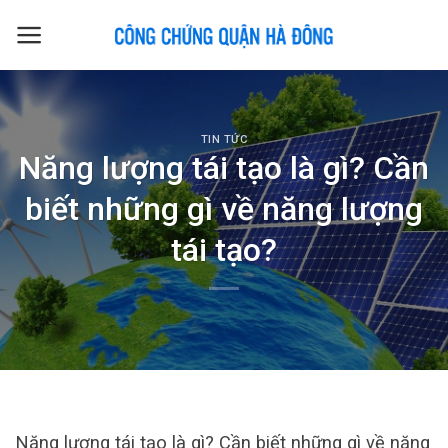
Skip
to
content
TIN TỨC
Năng lượng tái tạo là gì? Cần
biết những gì về năng lượng
tái tạo?
Năng lượng tái tạo là gì? Cần biết những gì về năng