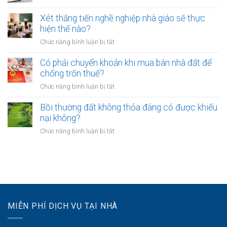
bao
Chưa
UBND
bảo
lâu?
sang
cấp
Xét thăng tiến nghề nghiệp nhà giáo sẽ thực
vệ
tên
xã
hiện thế nào?
dữ
Sổ
không?
liệu
ở
Chức năng bình luận bị tắt
đỏ
cá
Xét
có
nhân
thăng
Có phải chuyển khoản khi mua bán nhà đất để
được
của
tiến
chống trốn thuế?
xây
khách
nghề
nhà
ở
Chức năng bình luận bị tắt
hàng
nghiệp
không?
Có
như
nhà
phải
Bồi thường đất không thỏa đáng có được khiếu
thế
giáo
chuyển
nào?
nại không?
sẽ
khoản
thực
ở
Chức năng bình luận bị tắt
khi
hiện
Bồi
mua
thế
thường
bán
nào?
đất
nhà
không
đất
thỏa
để
đáng
chống
có
trốn
MIỄN PHÍ DỊCH VỤ TẠI NHÀ
được
thuế?
khiếu
nại