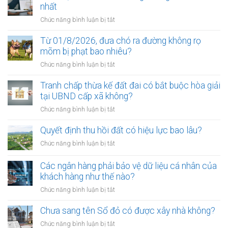
nhất
ở
Chức năng bình luận bị tắt
Điều
kiện
Từ 01/8/2026, đưa chó ra đường không rọ
để
mõm bị phạt bao nhiêu?
trở
ở
Chức năng bình luận bị tắt
thành
Từ
công
01/8/2026,
Tranh chấp thừa kế đất đai có bắt buộc hòa giải
chứng
đưa
tại UBND cấp xã không?
viên
chó
mới
ở
Chức năng bình luận bị tắt
ra
nhất
Tranh
đường
chấp
Quyết định thu hồi đất có hiệu lực bao lâu?
không
thừa
rọ
ở
Chức năng bình luận bị tắt
kế
mõm
Quyết
đất
bị
định
Các ngân hàng phải bảo vệ dữ liệu cá nhân của
đai
phạt
thu
khách hàng như thế nào?
có
bao
hồi
bắt
ở
Chức năng bình luận bị tắt
nhiêu?
đất
buộc
Các
có
hòa
ngân
Chưa sang tên Sổ đỏ có được xây nhà không?
hiệu
giải
hàng
lực
ở
Chức năng bình luận bị tắt
tại
phải