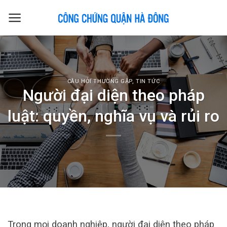
Skip
to
content
CÂU HỎI THƯỜNG GẶP
,
TIN TỨC
Người đại diện theo pháp
luật: quyền, nghĩa vụ và rủi ro
Trong mọi doanh nghiệp, người đại diện theo pháp