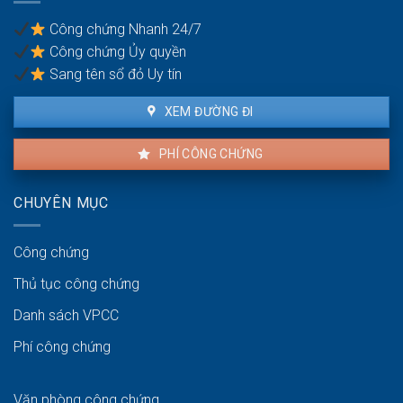
khiếu
nại
Công chứng Nhanh 24/7
không?
Công chứng Ủy quyền
Sang tên sổ đỏ Uy tín
XEM ĐƯỜNG ĐI
PHÍ CÔNG CHỨNG
CHUYÊN MỤC
Công chứng
Thủ tục công chứng
Danh sách VPCC
Phí công chứng
Văn phòng công chứng