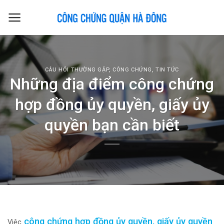
Skip
to
content
CÂU HỎI THƯỜNG GẶP
,
CÔNG CHỨNG
,
TIN TỨC
Những địa điểm công chứng
hợp đồng ủy quyền, giấy ủy
quyền bạn cần biết
công chứng hợp đồng ủy quyền, giấy ủy quyền
Việc