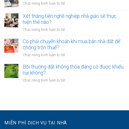
hàng
lực
ở
Chức năng bình luận bị tắt
tại
phải
bao
Chưa
UBND
bảo
lâu?
sang
cấp
Xét thăng tiến nghề nghiệp nhà giáo sẽ thực
vệ
tên
xã
hiện thế nào?
dữ
Sổ
không?
liệu
ở
Chức năng bình luận bị tắt
đỏ
cá
Xét
có
nhân
thăng
Có phải chuyển khoản khi mua bán nhà đất để
được
của
tiến
chống trốn thuế?
xây
khách
nghề
nhà
ở
Chức năng bình luận bị tắt
hàng
nghiệp
không?
Có
như
nhà
phải
Bồi thường đất không thỏa đáng có được khiếu
thế
giáo
chuyển
nào?
nại không?
sẽ
khoản
thực
ở
Chức năng bình luận bị tắt
khi
hiện
Bồi
mua
thế
thường
bán
nào?
đất
nhà
không
đất
thỏa
để
đáng
chống
có
trốn
MIỄN PHÍ DỊCH VỤ TẠI NHÀ
được
thuế?