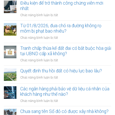
Điều kiện để trở thành công chứng viên mới
nhất
ở
Chức năng bình luận bị tắt
Điều
kiện
Từ 01/8/2026, đưa chó ra đường không rọ
để
mõm bị phạt bao nhiêu?
trở
ở
Chức năng bình luận bị tắt
thành
Từ
công
01/8/2026,
Tranh chấp thừa kế đất đai có bắt buộc hòa giải
chứng
đưa
tại UBND cấp xã không?
viên
chó
mới
ở
Chức năng bình luận bị tắt
ra
nhất
Tranh
đường
chấp
Quyết định thu hồi đất có hiệu lực bao lâu?
không
thừa
rọ
ở
Chức năng bình luận bị tắt
kế
mõm
Quyết
đất
bị
định
Các ngân hàng phải bảo vệ dữ liệu cá nhân của
đai
phạt
thu
khách hàng như thế nào?
có
bao
hồi
bắt
ở
Chức năng bình luận bị tắt
nhiêu?
đất
buộc
Các
có
hòa
ngân
Chưa sang tên Sổ đỏ có được xây nhà không?
hiệu
giải