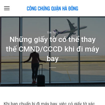
Skip
to
content
TIN TỨC
Những giấy tờ có thể thay
thế CMND/CCCD khi đi máy
bay
Khi bạn chuẩn bị đi máy bay, việc có giấy tờ xác