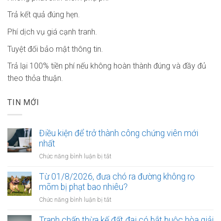
Trả kết quả đúng hẹn.
Phí dịch vụ giá cạnh tranh.
Tuyệt đối bảo mật thông tin.
Trả lại 100% tiền phí nếu không hoàn thành đúng và đầy đủ
theo thỏa thuận.
TIN MỚI
Điều kiện để trở thành công chứng viên mới
nhất
ở
Chức năng bình luận bị tắt
Điều
kiện
Từ 01/8/2026, đưa chó ra đường không rọ
để
mõm bị phạt bao nhiêu?
trở
ở
Chức năng bình luận bị tắt
thành
Từ
công
01/8/2026,
Tranh chấp thừa kế đất đai có bắt buộc hòa giải