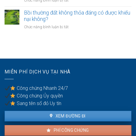
Chức năng bình luận bị tắt
hàng
nghiệp
không?
Có
như
nhà
phải
Bồi thường đất không thỏa đáng có được khiếu
thế
giáo
chuyển
nào?
nại không?
sẽ
khoản
thực
ở
Chức năng bình luận bị tắt
khi
hiện
Bồi
mua
thế
thường
bán
nào?
đất
nhà
không
đất
thỏa
để
đáng
chống
có
trốn
MIỄN PHÍ DỊCH VỤ TẠI NHÀ
được
thuế?
khiếu
nại
Công chứng Nhanh 24/7
không?
Công chứng Ủy quyền
Sang tên sổ đỏ Uy tín
XEM ĐƯỜNG ĐI
PHÍ CÔNG CHỨNG