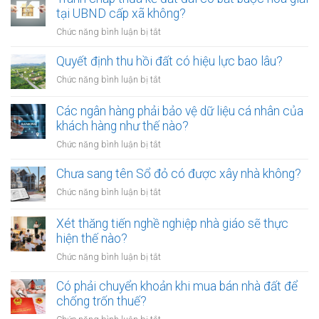
chứng
đưa
tại UBND cấp xã không?
viên
chó
mới
ở
Chức năng bình luận bị tắt
ra
nhất
Tranh
đường
chấp
Quyết định thu hồi đất có hiệu lực bao lâu?
không
thừa
rọ
ở
Chức năng bình luận bị tắt
kế
mõm
Quyết
đất
bị
định
Các ngân hàng phải bảo vệ dữ liệu cá nhân của
đai
phạt
thu
khách hàng như thế nào?
có
bao
hồi
bắt
ở
Chức năng bình luận bị tắt
nhiêu?
đất
buộc
Các
có
hòa
ngân
Chưa sang tên Sổ đỏ có được xây nhà không?
hiệu
giải
hàng
lực
ở
Chức năng bình luận bị tắt
tại
phải
bao
Chưa
UBND
bảo
lâu?
sang
cấp
Xét thăng tiến nghề nghiệp nhà giáo sẽ thực
vệ
tên
xã
hiện thế nào?
dữ
Sổ
không?
liệu
ở
Chức năng bình luận bị tắt
đỏ
cá
Xét
có
nhân
thăng
Có phải chuyển khoản khi mua bán nhà đất để
được
của
tiến
chống trốn thuế?
xây
khách
nghề
nhà
ở