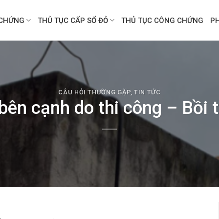
CHỨNG
THỦ TỤC CẤP SỔ ĐỎ
THỦ TỤC CÔNG CHỨNG
P
CÂU HỎI THƯỜNG GẶP
,
TIN TỨC
bên cạnh do thi công – Bồi 