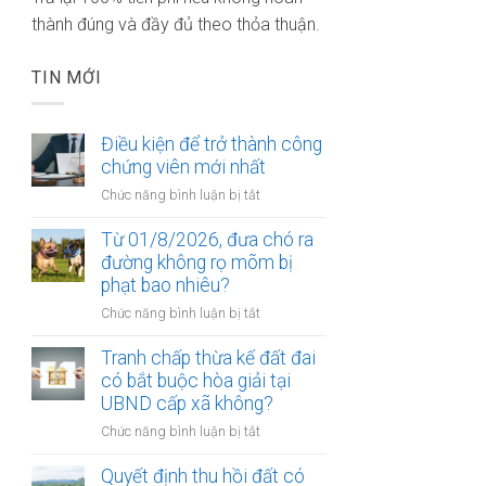
thành đúng và đầy đủ theo thỏa thuận.
TIN MỚI
Điều kiện để trở thành công
chứng viên mới nhất
ở
Chức năng bình luận bị tắt
Điều
kiện
Từ 01/8/2026, đưa chó ra
để
đường không rọ mõm bị
trở
phạt bao nhiêu?
thành
ở
Chức năng bình luận bị tắt
công
Từ
chứng
01/8/2026,
Tranh chấp thừa kế đất đai
viên
đưa
có bắt buộc hòa giải tại
mới
chó
UBND cấp xã không?
nhất
ra
ở
Chức năng bình luận bị tắt
đường
Tranh
không
chấp
Quyết định thu hồi đất có
rọ