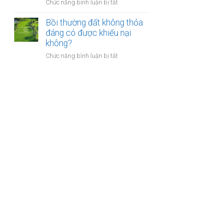
nào?
ở
Chức năng bình luận bị tắt
nhà
Có
giáo
phải
Bồi thường đất không thỏa
sẽ
chuyển
đáng có được khiếu nại
thực
khoản
không?
hiện
khi
thế
ở
Chức năng bình luận bị tắt
mua
nào?
Bồi
bán
thường
nhà
đất
đất
không
để
thỏa
chống
đáng
trốn
có
thuế?
được
khiếu
nại
không?