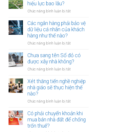
thừa
hiệu lực bao lâu?
mõm
kế
bị
ở
Chức năng bình luận bị tắt
đất
phạt
Quyết
đai
bao
định
Các ngân hàng phải bảo vệ
có
nhiêu?
thu
dữ liệu cá nhân của khách
bắt
hồi
hàng như thế nào?
buộc
đất
hòa
ở
Chức năng bình luận bị tắt
có
giải
Các
hiệu
tại
ngân
Chưa sang tên Sổ đỏ có
lực
UBND
hàng
được xây nhà không?
bao
cấp
phải
lâu?
xã
ở
Chức năng bình luận bị tắt
bảo
không?
Chưa
vệ
sang
Xét thăng tiến nghề nghiệp
dữ
tên
nhà giáo sẽ thực hiện thế
liệu
Sổ
nào?
cá
đỏ
nhân
ở
Chức năng bình luận bị tắt
có
của
Xét
được
khách
thăng
Có phải chuyển khoản khi
xây
hàng
tiến
mua bán nhà đất để chống
nhà
như
nghề
trốn thuế?
không?
thế
nghiệp