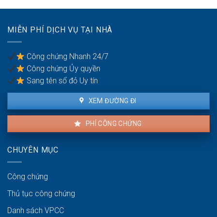
thỏa
để
đáng
chống
có
trốn
MIỄN PHÍ DỊCH VỤ TẠI NHÀ
được
thuế?
khiếu
nại
Công chứng Nhanh 24/7
không?
Công chứng Ủy quyền
Sang tên sổ đỏ Uy tín
XEM ĐƯỜNG ĐI
PHÍ CÔNG CHỨNG
CHUYÊN MỤC
Công chứng
Thủ tục công chứng
Danh sách VPCC