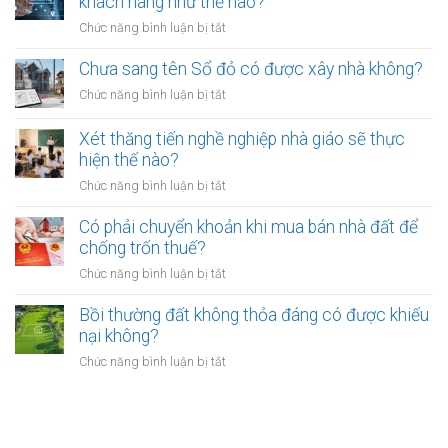
khách hàng như thế nào?
có
bao
hồi
bắt
ở
Chức năng bình luận bị tắt
nhiêu?
đất
buộc
Các
có
hòa
ngân
Chưa sang tên Sổ đỏ có được xây nhà không?
hiệu
giải
hàng
lực
ở
Chức năng bình luận bị tắt
tại
phải
bao
Chưa
UBND
bảo
lâu?
sang
cấp
Xét thăng tiến nghề nghiệp nhà giáo sẽ thực
vệ
tên
xã
hiện thế nào?
dữ
Sổ
không?
liệu
ở
Chức năng bình luận bị tắt
đỏ
cá
Xét
có
nhân
thăng
Có phải chuyển khoản khi mua bán nhà đất để
được
của
tiến
chống trốn thuế?
xây
khách
nghề
nhà
ở
Chức năng bình luận bị tắt
hàng
nghiệp
không?
Có
như
nhà
phải
Bồi thường đất không thỏa đáng có được khiếu
thế
giáo
chuyển
nào?
nại không?
sẽ
khoản
thực
ở
Chức năng bình luận bị tắt
khi
hiện
Bồi
mua
thế
thường
bán
nào?
đất
nhà
không
đất