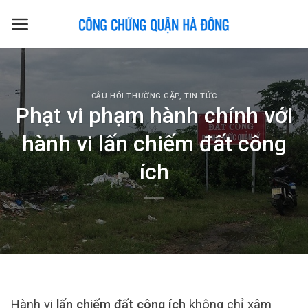
Skip
to
content
CÂU HỎI THƯỜNG GẶP
,
TIN TỨC
Phạt vi phạm hành chính với
hành vi lấn chiếm đất công
ích
Hành vi
lấn chiếm đất công ích
không chỉ xâm