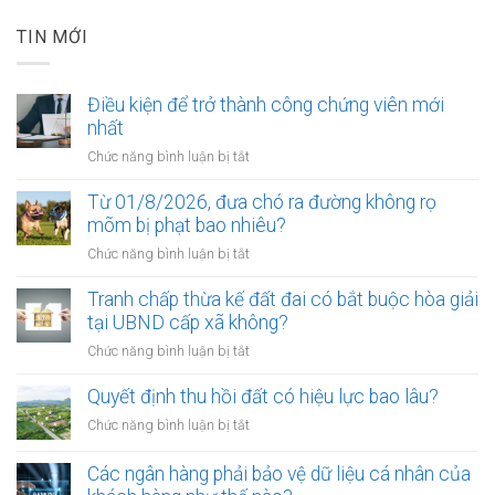
TIN MỚI
Điều kiện để trở thành công chứng viên mới
nhất
ở
Chức năng bình luận bị tắt
Điều
kiện
Từ 01/8/2026, đưa chó ra đường không rọ
để
mõm bị phạt bao nhiêu?
trở
ở
Chức năng bình luận bị tắt
thành
Từ
công
01/8/2026,
Tranh chấp thừa kế đất đai có bắt buộc hòa giải
chứng
đưa
tại UBND cấp xã không?
viên
chó
mới
ở
Chức năng bình luận bị tắt
ra
nhất
Tranh
đường
chấp
Quyết định thu hồi đất có hiệu lực bao lâu?
không
thừa
rọ
ở
Chức năng bình luận bị tắt
kế
mõm
Quyết
đất
bị
định
Các ngân hàng phải bảo vệ dữ liệu cá nhân của
đai
phạt
thu