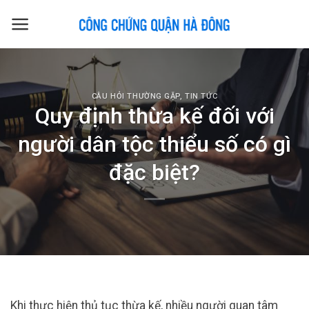
Skip
to
content
CÂU HỎI THƯỜNG GẶP
,
TIN TỨC
Quy định thừa kế đối với
người dân tộc thiểu số có gì
đặc biệt?
Khi thực hiện thủ tục thừa kế, nhiều người quan tâm