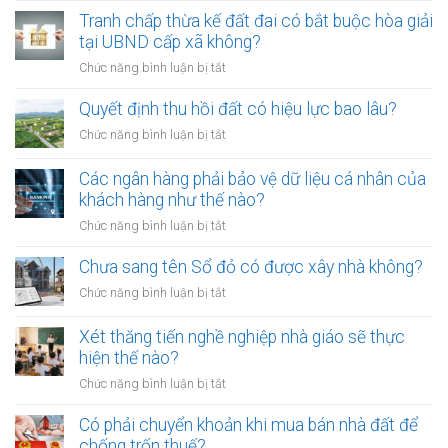
công
01/8/2026,
Tranh chấp thừa kế đất đai có bắt buộc hòa giải
chứng
đưa
tại UBND cấp xã không?
viên
chó
mới
ở
Chức năng bình luận bị tắt
ra
nhất
Tranh
đường
chấp
Quyết định thu hồi đất có hiệu lực bao lâu?
không
thừa
rọ
ở
Chức năng bình luận bị tắt
kế
mõm
Quyết
đất
bị
định
Các ngân hàng phải bảo vệ dữ liệu cá nhân của
đai
phạt
thu
khách hàng như thế nào?
có
bao
hồi
bắt
ở
Chức năng bình luận bị tắt
nhiêu?
đất
buộc
Các
có
hòa
ngân
Chưa sang tên Sổ đỏ có được xây nhà không?
hiệu
giải
hàng
lực
ở
Chức năng bình luận bị tắt
tại
phải
bao
Chưa
UBND
bảo
lâu?
sang
cấp
Xét thăng tiến nghề nghiệp nhà giáo sẽ thực
vệ
tên
xã
hiện thế nào?
dữ
Sổ
không?
liệu
ở
Chức năng bình luận bị tắt
đỏ
cá
Xét
có
nhân
thăng
Có phải chuyển khoản khi mua bán nhà đất để
được
của
tiến
chống trốn thuế?
xây