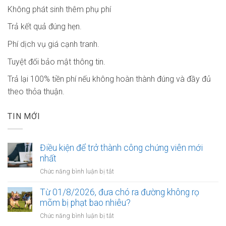
Không phát sinh thêm phụ phí
Trả kết quả đúng hẹn.
Phí dịch vụ giá cạnh tranh.
Tuyệt đối bảo mật thông tin.
Trả lại 100% tiền phí nếu không hoàn thành đúng và đầy đủ
theo thỏa thuận.
TIN MỚI
Điều kiện để trở thành công chứng viên mới
nhất
ở
Chức năng bình luận bị tắt
Điều
kiện
Từ 01/8/2026, đưa chó ra đường không rọ
để
mõm bị phạt bao nhiêu?
trở
ở
Chức năng bình luận bị tắt
thành
Từ