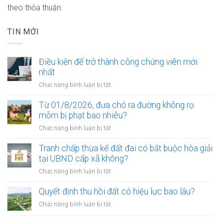
theo thỏa thuận.
TIN MỚI
Điều kiện để trở thành công chứng viên mới
nhất
ở
Chức năng bình luận bị tắt
Điều
kiện
Từ 01/8/2026, đưa chó ra đường không rọ
để
mõm bị phạt bao nhiêu?
trở
ở
Chức năng bình luận bị tắt
thành
Từ
công
01/8/2026,
Tranh chấp thừa kế đất đai có bắt buộc hòa giải
chứng
đưa
tại UBND cấp xã không?
viên
chó
mới
ở
Chức năng bình luận bị tắt
ra
nhất
Tranh
đường
chấp
Quyết định thu hồi đất có hiệu lực bao lâu?
không
thừa
rọ
ở
Chức năng bình luận bị tắt
kế
mõm
Quyết
đất