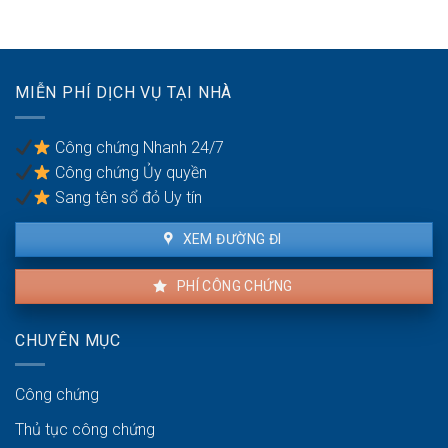
đất
nhà
không
đất
thỏa
để
đáng
chống
có
trốn
MIỄN PHÍ DỊCH VỤ TẠI NHÀ
được
thuế?
khiếu
nại
Công chứng Nhanh 24/7
không?
Công chứng Ủy quyền
Sang tên sổ đỏ Uy tín
XEM ĐƯỜNG ĐI
PHÍ CÔNG CHỨNG
CHUYÊN MỤC
Công chứng
Thủ tục công chứng