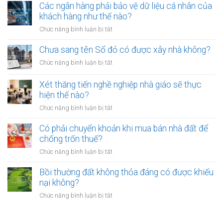
bị
định
Các ngân hàng phải bảo vệ dữ liệu cá nhân của
đai
phạt
thu
khách hàng như thế nào?
có
bao
hồi
bắt
ở
Chức năng bình luận bị tắt
nhiêu?
đất
buộc
Các
có
hòa
ngân
Chưa sang tên Sổ đỏ có được xây nhà không?
hiệu
giải
hàng
lực
ở
Chức năng bình luận bị tắt
tại
phải
bao
Chưa
UBND
bảo
lâu?
sang
cấp
Xét thăng tiến nghề nghiệp nhà giáo sẽ thực
vệ
tên
xã
hiện thế nào?
dữ
Sổ
không?
liệu
ở
Chức năng bình luận bị tắt
đỏ
cá
Xét
có
nhân
thăng
Có phải chuyển khoản khi mua bán nhà đất để
được
của
tiến
chống trốn thuế?
xây
khách
nghề
nhà
ở
Chức năng bình luận bị tắt
hàng
nghiệp
không?
Có
như
nhà
phải
Bồi thường đất không thỏa đáng có được khiếu
thế
giáo
chuyển
nào?
nại không?
sẽ
khoản
thực
ở
Chức năng bình luận bị tắt
khi
hiện
Bồi
mua
thế
thường
bán
nào?