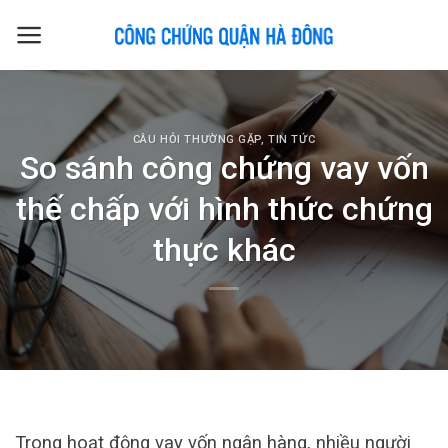
Skip
to
content
CÂU HỎI THƯỜNG GẶP
,
TIN TỨC
So sánh công chứng vay vốn
thế chấp với hình thức chứng
thực khác
Trong hoạt động vay vốn ngân hàng, nhiều người