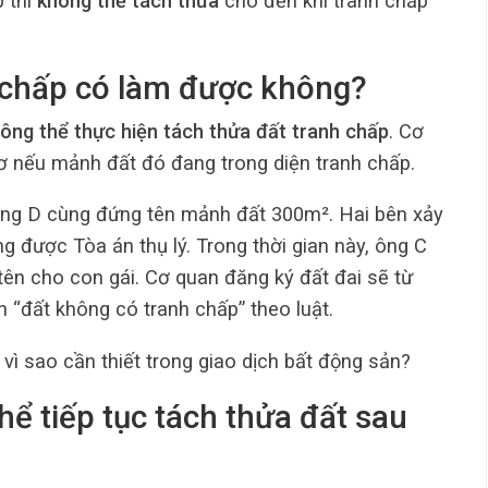
p thì
không thể tách thửa
cho đến khi tranh chấp
h chấp có làm được không?
ông thể thực hiện tách thửa đất tranh chấp
. Cơ
sơ nếu mảnh đất đó đang trong diện tranh chấp.
 ông D cùng đứng tên mảnh đất 300m². Hai bên xảy
ng được Tòa án thụ lý. Trong thời gian này, ông C
ên cho con gái. Cơ quan đăng ký đất đai sẽ từ
n “đất không có tranh chấp” theo luật.
à vì sao cần thiết trong giao dịch bất động sản?
hể tiếp tục tách thửa đất sau