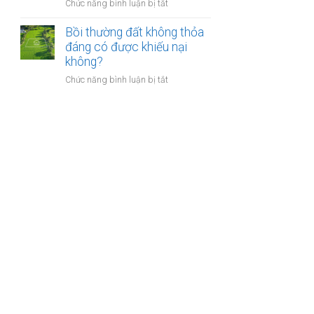
nào?
ở
Chức năng bình luận bị tắt
nhà
Có
giáo
phải
Bồi thường đất không thỏa
sẽ
chuyển
đáng có được khiếu nại
thực
khoản
không?
hiện
khi
thế
ở
Chức năng bình luận bị tắt
mua
nào?
Bồi
bán
thường
nhà
đất
đất
không
để
thỏa
chống
đáng
trốn
có
thuế?
được
khiếu
nại
không?