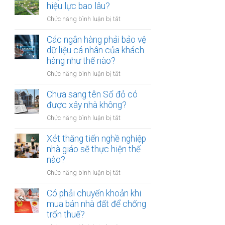
thừa
hiệu lực bao lâu?
mõm
kế
bị
ở
Chức năng bình luận bị tắt
đất
phạt
Quyết
đai
bao
định
Các ngân hàng phải bảo vệ
có
nhiêu?
thu
dữ liệu cá nhân của khách
bắt
hồi
hàng như thế nào?
buộc
đất
hòa
ở
Chức năng bình luận bị tắt
có
giải
Các
hiệu
tại
ngân
Chưa sang tên Sổ đỏ có
lực
UBND
hàng
được xây nhà không?
bao
cấp
phải
lâu?
xã
ở
Chức năng bình luận bị tắt
bảo
không?
Chưa
vệ
sang
Xét thăng tiến nghề nghiệp
dữ
tên
nhà giáo sẽ thực hiện thế
liệu
Sổ
nào?
cá
đỏ
nhân
ở
Chức năng bình luận bị tắt
có
của
Xét
được
khách
thăng
Có phải chuyển khoản khi
xây
hàng
tiến
mua bán nhà đất để chống
nhà
như
nghề
trốn thuế?
không?
thế
nghiệp