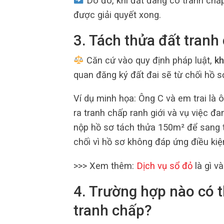
Do đó, khi đất đang có tranh chấ
được giải quyết xong.
3. Tách thửa đất tran
Căn cứ vào quy định pháp luật,
kh
quan đăng ký đất đai sẽ từ chối hồ 
Ví dụ minh họa: Ông C và em trai là
ra tranh chấp ranh giới và vụ việc đa
nộp hồ sơ tách thửa 150m² để sang t
chối vì hồ sơ không đáp ứng điều kiệ
>>> Xem thêm:
Dịch vụ sổ đỏ
là gì v
4. Trường hợp nào có t
tranh chấp?