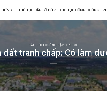
CHỨNG
THỦ TỤC CẤP SỔ ĐỎ
THỦ TỤC CÔNG CHỨNG
P
CÂU HỎI THƯỜNG GẶP
,
TIN TỨC
 đất tranh chấp: Có làm đ