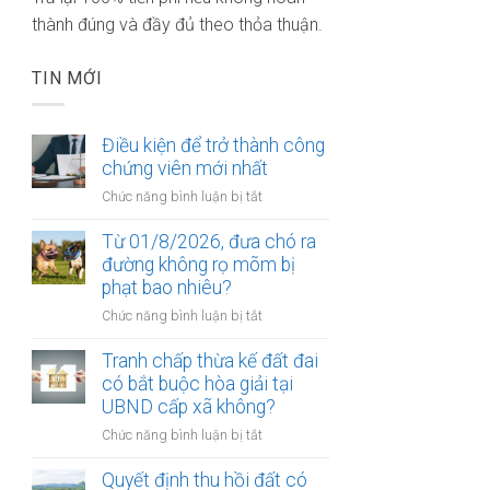
thành đúng và đầy đủ theo thỏa thuận.
TIN MỚI
Điều kiện để trở thành công
chứng viên mới nhất
ở
Chức năng bình luận bị tắt
Điều
kiện
Từ 01/8/2026, đưa chó ra
để
đường không rọ mõm bị
trở
phạt bao nhiêu?
thành
ở
Chức năng bình luận bị tắt
công
Từ
chứng
01/8/2026,
Tranh chấp thừa kế đất đai
viên
đưa
có bắt buộc hòa giải tại
mới
chó
UBND cấp xã không?
nhất
ra
ở
Chức năng bình luận bị tắt
đường
Tranh
không
chấp
Quyết định thu hồi đất có
rọ