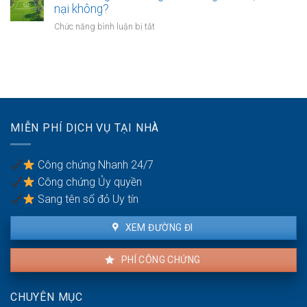
chuyển
nào?
nại không?
sẽ
khoản
thực
ở
Chức năng bình luận bị tắt
khi
hiện
Bồi
mua
thế
thường
bán
nào?
đất
nhà
không
đất
thỏa
để
đáng
chống
có
trốn
MIỄN PHÍ DỊCH VỤ TẠI NHÀ
được
thuế?
khiếu
nại
Công chứng Nhanh 24/7
không?
Công chứng Ủy quyền
Sang tên sổ đỏ Uy tín
XEM ĐƯỜNG ĐI
PHÍ CÔNG CHỨNG
CHUYÊN MỤC