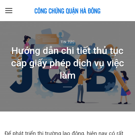
Skip
to
content
TIN TỨC
Hướng dẫn chi tiết thủ tục
cấp giấy phép dịch vụ việc
làm
Để phát triển thị trường lao động, hiện nay có rất