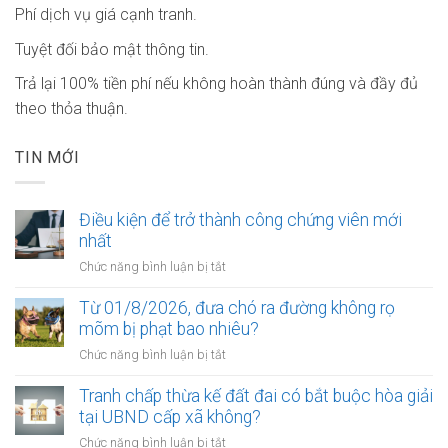
Phí dịch vụ giá cạnh tranh.
Tuyệt đối bảo mật thông tin.
Trả lại 100% tiền phí nếu không hoàn thành đúng và đầy đủ
theo thỏa thuận.
TIN MỚI
Điều kiện để trở thành công chứng viên mới
nhất
ở
Chức năng bình luận bị tắt
Điều
kiện
Từ 01/8/2026, đưa chó ra đường không rọ
để
mõm bị phạt bao nhiêu?
trở
ở
Chức năng bình luận bị tắt
thành
Từ
công
01/8/2026,
Tranh chấp thừa kế đất đai có bắt buộc hòa giải
chứng
đưa
tại UBND cấp xã không?
viên
chó
mới
ở
Chức năng bình luận bị tắt