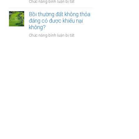
nào?
ở
Chức năng bình luận bị tắt
nhà
Có
giáo
phải
Bồi thường đất không thỏa
sẽ
chuyển
đáng có được khiếu nại
thực
khoản
không?
hiện
khi
thế
ở
Chức năng bình luận bị tắt
mua
nào?
Bồi
bán
thường
nhà
đất
đất
không
để
thỏa
chống
đáng
trốn
có
thuế?
được
khiếu
nại
không?