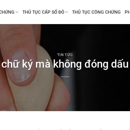
CHỨNG
THỦ TỤC CẤP SỔ ĐỎ
THỦ TỤC CÔNG CHỨNG
P
TIN TỨC
 chữ ký mà không đóng dấu c