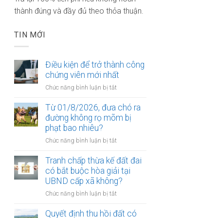
thành đúng và đầy đủ theo thỏa thuận.
TIN MỚI
Điều kiện để trở thành công
chứng viên mới nhất
ở
Chức năng bình luận bị tắt
Điều
kiện
Từ 01/8/2026, đưa chó ra
để
đường không rọ mõm bị
trở
phạt bao nhiêu?
thành
ở
Chức năng bình luận bị tắt
công
Từ
chứng
01/8/2026,
Tranh chấp thừa kế đất đai
viên
đưa
có bắt buộc hòa giải tại
mới
chó
UBND cấp xã không?
nhất
ra
ở
Chức năng bình luận bị tắt
đường
Tranh
không
chấp
Quyết định thu hồi đất có
rọ