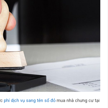
ức
phí dịch vụ sang tên sổ đỏ
mua nhà chưng cư tại