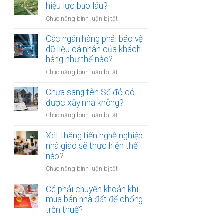
thừa
hiệu lực bao lâu?
mõm
kế
bị
ở
Chức năng bình luận bị tắt
đất
phạt
Quyết
đai
bao
định
Các ngân hàng phải bảo vệ
có
nhiêu?
thu
dữ liệu cá nhân của khách
bắt
hồi
hàng như thế nào?
buộc
đất
hòa
ở
Chức năng bình luận bị tắt
có
giải
Các
hiệu
tại
ngân
Chưa sang tên Sổ đỏ có
lực
UBND
hàng
được xây nhà không?
bao
cấp
phải
lâu?
xã
ở
Chức năng bình luận bị tắt
bảo
không?
Chưa
vệ
sang
Xét thăng tiến nghề nghiệp
dữ
tên
nhà giáo sẽ thực hiện thế
liệu
Sổ
nào?
cá
đỏ
nhân
ở
Chức năng bình luận bị tắt
có
của
Xét
được
khách
thăng
Có phải chuyển khoản khi
xây
hàng
tiến
mua bán nhà đất để chống
nhà
như
nghề
trốn thuế?
không?
thế
nghiệp