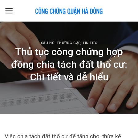
Skip
to
content
CÂU HỎI THƯỜNG GẶP
,
TIN TỨC
Thủ tục công chứng hợp
đồng chia tách đất thổ cư:
Chi tiết và dễ hiểu
Việc chia tách đất thổ cư để tặng cho, thừa kế