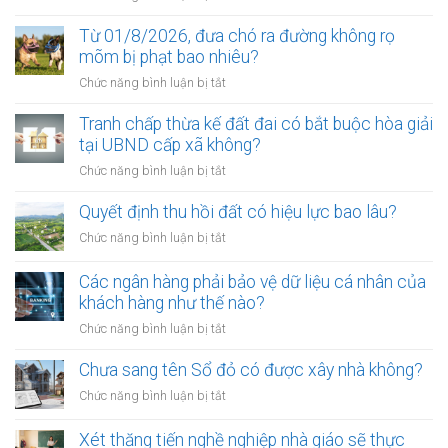
Điều
kiện
Từ 01/8/2026, đưa chó ra đường không rọ
để
mõm bị phạt bao nhiêu?
trở
ở
Chức năng bình luận bị tắt
thành
Từ
công
01/8/2026,
Tranh chấp thừa kế đất đai có bắt buộc hòa giải
chứng
đưa
tại UBND cấp xã không?
viên
chó
mới
ở
Chức năng bình luận bị tắt
ra
nhất
Tranh
đường
chấp
Quyết định thu hồi đất có hiệu lực bao lâu?
không
thừa
rọ
ở
Chức năng bình luận bị tắt
kế
mõm
Quyết
đất
bị
định
Các ngân hàng phải bảo vệ dữ liệu cá nhân của
đai
phạt
thu
khách hàng như thế nào?
có
bao
hồi
bắt
ở
Chức năng bình luận bị tắt
nhiêu?
đất
buộc
Các
có
hòa
ngân
Chưa sang tên Sổ đỏ có được xây nhà không?
hiệu
giải
hàng
lực
ở
Chức năng bình luận bị tắt
tại
phải
bao
Chưa
UBND
bảo
lâu?
sang
cấp
Xét thăng tiến nghề nghiệp nhà giáo sẽ thực
vệ