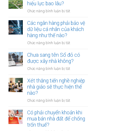
thừa
hiệu lực bao lâu?
mõm
kế
bị
ở
Chức năng bình luận bị tắt
đất
phạt
Quyết
đai
bao
định
Các ngân hàng phải bảo vệ
có
nhiêu?
thu
dữ liệu cá nhân của khách
bắt
hồi
hàng như thế nào?
buộc
đất
hòa
ở
Chức năng bình luận bị tắt
có
giải
Các
hiệu
tại
ngân
Chưa sang tên Sổ đỏ có
lực
UBND
hàng
được xây nhà không?
bao
cấp
phải
lâu?
xã
ở
Chức năng bình luận bị tắt
bảo
không?
Chưa
vệ
sang
Xét thăng tiến nghề nghiệp
dữ
tên
nhà giáo sẽ thực hiện thế
liệu
Sổ
nào?
cá
đỏ
nhân
ở
Chức năng bình luận bị tắt
có
của
Xét
được
khách
thăng
Có phải chuyển khoản khi
xây
hàng
tiến
mua bán nhà đất để chống
nhà
như
nghề
trốn thuế?
không?
thế
nghiệp