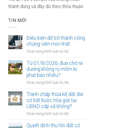
thành đúng và đầy đủ theo thỏa thuận.
TIN MỚI
Điều kiện để trở thành công
chứng viên mới nhất
ở
Chức năng bình luận bị tắt
Điều
kiện
Từ 01/8/2026, đưa chó ra
để
đường không rọ mõm bị
trở
phạt bao nhiêu?
thành
ở
Chức năng bình luận bị tắt
công
Từ
chứng
01/8/2026,
Tranh chấp thừa kế đất đai
viên
đưa
có bắt buộc hòa giải tại
mới
chó
UBND cấp xã không?
nhất
ra
ở
Chức năng bình luận bị tắt
đường
Tranh
không
chấp
Quyết định thu hồi đất có
rọ