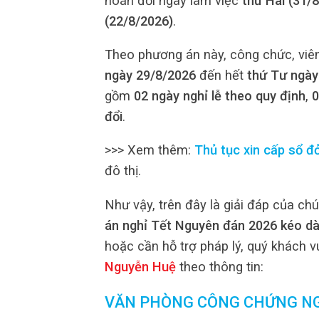
hoán đổi ngày làm việc
thứ Hai (31/
(22/8/2026)
.
Theo phương án này, công chức, viê
ngày 29/8/2026
đến hết
thứ Tư ngày
gồm
02 ngày nghỉ lễ theo quy định
,
0
đổi
.
>>> Xem thêm:
Thủ tục xin cấp sổ đ
đô thị.
Như vậy, trên đây là giải đáp của chú
án nghỉ Tết Nguyên đán 2026 kéo dà
hoặc cần hỗ trợ pháp lý, quý khách vu
Nguyễn Huệ
theo thông tin:
VĂN PHÒNG CÔNG CHỨNG N