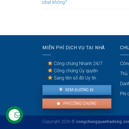
phạt không?
MIỄN PHÍ DỊCH VỤ TẠI NHÀ
CH
Công chứng Nhanh 24/7
Côn
Công chứng Ủy quyền
Thủ
Sang tên sổ đỏ Uy tín
Dan
XEM ĐƯỜNG ĐI
Phí 
PHÍ CÔNG CHỨNG
Copyright 2026 ©
congchungquanhadong.com 