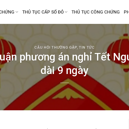
CHỨNG
THỦ TỤC CẤP SỔ ĐỎ
THỦ TỤC CÔNG CHỨNG
P
CÂU HỎI THƯỜNG GẶP
,
TIN TỨC
huận phương án nghỉ Tết Ng
dài 9 ngày