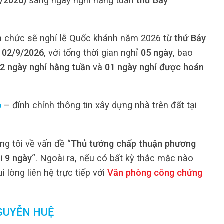
8/2026)
sang ngày nghỉ hằng tuần
thứ Bảy
n chức sẽ nghỉ lễ Quốc khánh năm 2026 từ
thứ Bảy
 02/9/2026
, với tổng thời gian nghỉ
05 ngày
, bao
2 ngày nghỉ hằng tuần
và
01 ngày nghỉ được hoán
ỏ
– đính chính thông tin xây dựng nhà trên đất tại
ng tôi về vấn đề “
Thủ tướng chấp thuận phương
i 9 ngày
“. Ngoài ra, nếu có bất kỳ thắc mắc nào
i lòng liên hệ trực tiếp với
Văn phòng công chứng
GUYỄN HUỆ