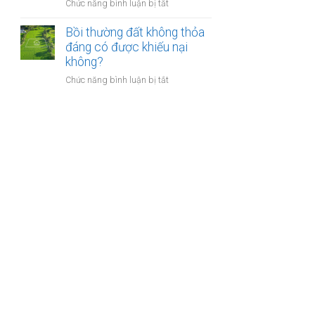
nào?
ở
Chức năng bình luận bị tắt
nhà
Có
giáo
phải
Bồi thường đất không thỏa
sẽ
chuyển
đáng có được khiếu nại
thực
khoản
không?
hiện
khi
thế
ở
Chức năng bình luận bị tắt
mua
nào?
Bồi
bán
thường
nhà
đất
đất
không
để
thỏa
chống
đáng
trốn
có
thuế?
được
khiếu
nại
không?