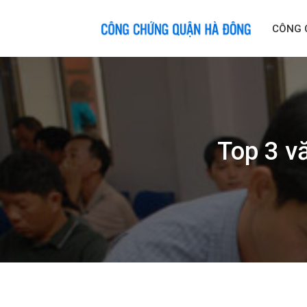
Skip
to
CÔNG 
content
Top 3 v