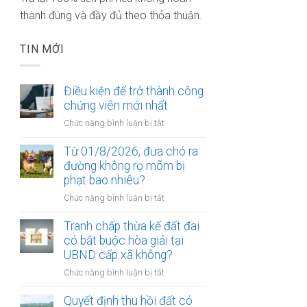
thành đúng và đầy đủ theo thỏa thuận.
TIN MỚI
Điều kiện để trở thành công
chứng viên mới nhất
ở
Chức năng bình luận bị tắt
Điều
kiện
Từ 01/8/2026, đưa chó ra
để
đường không rọ mõm bị
trở
phạt bao nhiêu?
thành
ở
Chức năng bình luận bị tắt
công
Từ
chứng
01/8/2026,
Tranh chấp thừa kế đất đai
viên
đưa
có bắt buộc hòa giải tại
mới
chó
UBND cấp xã không?
nhất
ra
ở
Chức năng bình luận bị tắt
đường
Tranh
không
chấp
Quyết định thu hồi đất có
rọ