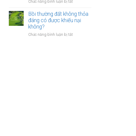
nào?
ở
Chức năng bình luận bị tắt
nhà
Có
giáo
phải
Bồi thường đất không thỏa
sẽ
chuyển
đáng có được khiếu nại
thực
khoản
không?
hiện
khi
thế
ở
Chức năng bình luận bị tắt
mua
nào?
Bồi
bán
thường
nhà
đất
đất
không
để
thỏa
chống
đáng
trốn
có
thuế?
được
khiếu
nại
không?