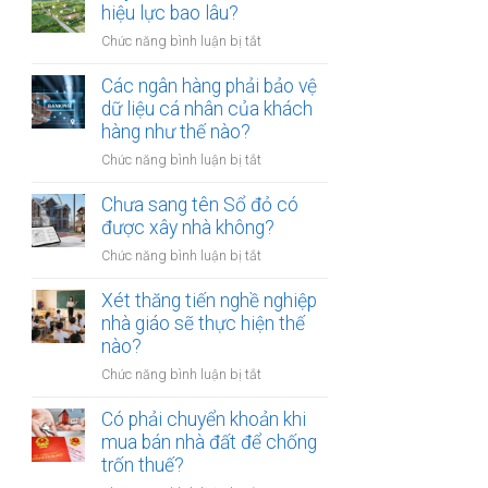
thừa
hiệu lực bao lâu?
mõm
kế
bị
ở
Chức năng bình luận bị tắt
đất
phạt
Quyết
đai
bao
định
Các ngân hàng phải bảo vệ
có
nhiêu?
thu
dữ liệu cá nhân của khách
bắt
hồi
hàng như thế nào?
buộc
đất
hòa
ở
Chức năng bình luận bị tắt
có
giải
Các
hiệu
tại
ngân
Chưa sang tên Sổ đỏ có
lực
UBND
hàng
được xây nhà không?
bao
cấp
phải
lâu?
xã
ở
Chức năng bình luận bị tắt
bảo
không?
Chưa
vệ
sang
Xét thăng tiến nghề nghiệp
dữ
tên
nhà giáo sẽ thực hiện thế
liệu
Sổ
nào?
cá
đỏ
nhân
ở
Chức năng bình luận bị tắt
có
của
Xét
được
khách
thăng
Có phải chuyển khoản khi
xây
hàng
tiến
mua bán nhà đất để chống
nhà
như
nghề
trốn thuế?
không?
thế
nghiệp