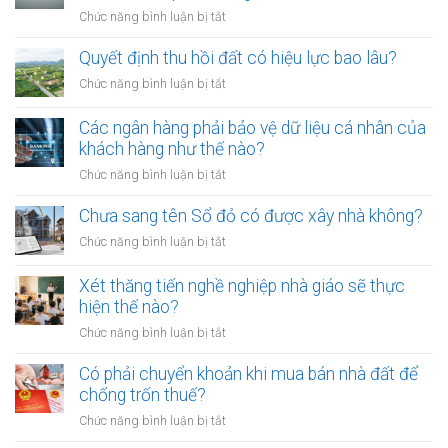
chó
mới
ở
Chức năng bình luận bị tắt
ra
nhất
Tranh
đường
chấp
Quyết định thu hồi đất có hiệu lực bao lâu?
không
thừa
rọ
ở
Chức năng bình luận bị tắt
kế
mõm
Quyết
đất
bị
định
Các ngân hàng phải bảo vệ dữ liệu cá nhân của
đai
phạt
thu
khách hàng như thế nào?
có
bao
hồi
bắt
ở
Chức năng bình luận bị tắt
nhiêu?
đất
buộc
Các
có
hòa
ngân
Chưa sang tên Sổ đỏ có được xây nhà không?
hiệu
giải
hàng
lực
ở
Chức năng bình luận bị tắt
tại
phải
bao
Chưa
UBND
bảo
lâu?
sang
cấp
Xét thăng tiến nghề nghiệp nhà giáo sẽ thực
vệ
tên
xã
hiện thế nào?
dữ
Sổ
không?
liệu
ở
Chức năng bình luận bị tắt
đỏ
cá
Xét
có
nhân
thăng
Có phải chuyển khoản khi mua bán nhà đất để
được
của
tiến
chống trốn thuế?
xây
khách
nghề
nhà
ở
Chức năng bình luận bị tắt
hàng
nghiệp
không?
Có
như
nhà