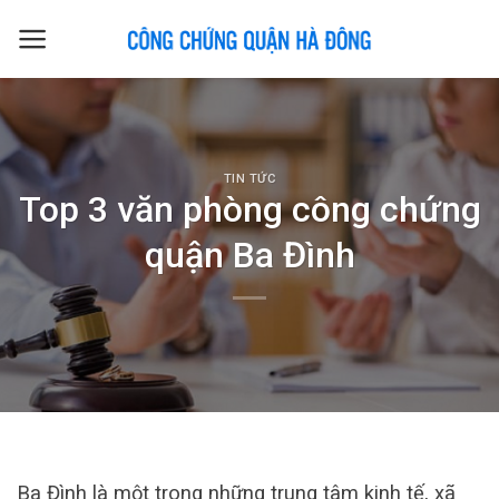
Skip
to
content
TIN TỨC
Top 3 văn phòng công chứng
quận Ba Đình
Ba Đình là một trong những trung tâm kinh tế, xã