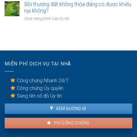
phải
Bồi thường đất không thỏa đáng có được khiếu
thế
giáo
chuyển
nào?
nại không?
sẽ
khoản
thực
ở
Chức năng bình luận bị tắt
khi
hiện
Bồi
mua
thế
thường
bán
nào?
đất
nhà
không
đất
thỏa
để
đáng
chống
có
trốn
MIỄN PHÍ DỊCH VỤ TẠI NHÀ
được
thuế?
khiếu
nại
Công chứng Nhanh 24/7
không?
Công chứng Ủy quyền
Sang tên sổ đỏ Uy tín
XEM ĐƯỜNG ĐI
PHÍ CÔNG CHỨNG