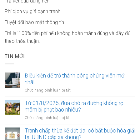
Trả kết quả đúng hẹn.
Phí dịch vụ giá cạnh tranh.
Tuyệt đối bảo mật thông tin.
Trả lại 100% tiền phí nếu không hoàn thành đúng và đầy đủ
theo thỏa thuận.
TIN MỚI
Điều kiện để trở thành công chứng viên mới
nhất
ở
Chức năng bình luận bị tắt
Điều
kiện
Từ 01/8/2026, đưa chó ra đường không rọ
để
mõm bị phạt bao nhiêu?
trở
ở
Chức năng bình luận bị tắt
thành
Từ
công
01/8/2026,
Tranh chấp thừa kế đất đai có bắt buộc hòa giải
chứng
đưa
tại UBND cấp xã không?
viên