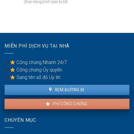
thực
ở
Chức năng bình luận bị tắt
khi
hiện
Bồi
mua
thế
thường
bán
nào?
đất
nhà
không
đất
thỏa
để
đáng
chống
có
trốn
MIỄN PHÍ DỊCH VỤ TẠI NHÀ
được
thuế?
khiếu
nại
Công chứng Nhanh 24/7
không?
Công chứng Ủy quyền
Sang tên sổ đỏ Uy tín
XEM ĐƯỜNG ĐI
PHÍ CÔNG CHỨNG
CHUYÊN MỤC