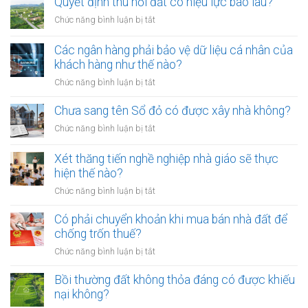
Quyết định thu hồi đất có hiệu lực bao lâu?
không
thừa
rọ
ở
Chức năng bình luận bị tắt
kế
mõm
Quyết
đất
bị
định
Các ngân hàng phải bảo vệ dữ liệu cá nhân của
đai
phạt
thu
khách hàng như thế nào?
có
bao
hồi
bắt
ở
Chức năng bình luận bị tắt
nhiêu?
đất
buộc
Các
có
hòa
ngân
Chưa sang tên Sổ đỏ có được xây nhà không?
hiệu
giải
hàng
lực
ở
Chức năng bình luận bị tắt
tại
phải
bao
Chưa
UBND
bảo
lâu?
sang
cấp
Xét thăng tiến nghề nghiệp nhà giáo sẽ thực
vệ
tên
xã
hiện thế nào?
dữ
Sổ
không?
liệu
ở
Chức năng bình luận bị tắt
đỏ
cá
Xét
có
nhân
thăng
Có phải chuyển khoản khi mua bán nhà đất để
được
của
tiến
chống trốn thuế?
xây
khách
nghề
nhà
ở
Chức năng bình luận bị tắt
hàng
nghiệp
không?
Có
như
nhà
phải
Bồi thường đất không thỏa đáng có được khiếu
thế
giáo
chuyển
nào?
nại không?
sẽ
khoản