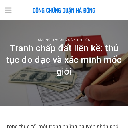
Skip
to
content
CÂU HỎI THƯỜNG GẶP
,
TIN TỨC
Tranh chấp đất liền kề: thủ
tục đo đạc và xác minh mốc
giới
Trong thực tế, một trong những nguyên nhân phổ