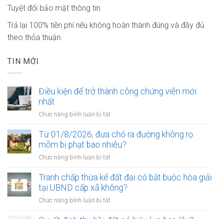
Tuyệt đối bảo mật thông tin.
Trả lại 100% tiền phí nếu không hoàn thành đúng và đầy đủ
theo thỏa thuận.
TIN MỚI
Điều kiện để trở thành công chứng viên mới
nhất
ở
Chức năng bình luận bị tắt
Điều
kiện
Từ 01/8/2026, đưa chó ra đường không rọ
để
mõm bị phạt bao nhiêu?
trở
ở
Chức năng bình luận bị tắt
thành
Từ
công
01/8/2026,
Tranh chấp thừa kế đất đai có bắt buộc hòa giải
chứng
đưa
tại UBND cấp xã không?
viên
chó
mới
ở
Chức năng bình luận bị tắt
ra
nhất
Tranh
đường
chấp