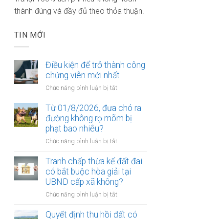
thành đúng và đầy đủ theo thỏa thuận.
TIN MỚI
Điều kiện để trở thành công
chứng viên mới nhất
ở
Chức năng bình luận bị tắt
Điều
kiện
Từ 01/8/2026, đưa chó ra
để
đường không rọ mõm bị
trở
phạt bao nhiêu?
thành
ở
Chức năng bình luận bị tắt
công
Từ
chứng
01/8/2026,
Tranh chấp thừa kế đất đai
viên
đưa
có bắt buộc hòa giải tại
mới
chó
UBND cấp xã không?
nhất
ra
ở
Chức năng bình luận bị tắt
đường
Tranh
không
chấp
Quyết định thu hồi đất có
rọ