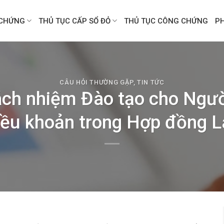
CHỨNG
THỦ TỤC CẤP SỔ ĐỎ
THỦ TỤC CÔNG CHỨNG
P
CÂU HỎI THƯỜNG GẶP
,
TIN TỨC
ách nhiệm Đào tạo cho Ngườ
iều khoản trong Hợp đồng 