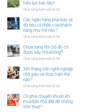
thừa
hiệu lực bao lâu?
mõm
kế
bị
ở
Chức năng bình luận bị tắt
đất
phạt
Quyết
đai
bao
định
Các ngân hàng phải bảo vệ
có
nhiêu?
thu
dữ liệu cá nhân của khách
bắt
hồi
hàng như thế nào?
buộc
đất
hòa
ở
Chức năng bình luận bị tắt
có
giải
Các
hiệu
tại
ngân
Chưa sang tên Sổ đỏ có
lực
UBND
hàng
được xây nhà không?
bao
cấp
phải
lâu?
xã
ở
Chức năng bình luận bị tắt
bảo
không?
Chưa
vệ
sang
Xét thăng tiến nghề nghiệp
dữ
tên
nhà giáo sẽ thực hiện thế
liệu
Sổ
nào?
cá
đỏ
nhân
ở
Chức năng bình luận bị tắt
có
của
Xét
được
khách
thăng
Có phải chuyển khoản khi
xây
hàng
tiến
mua bán nhà đất để chống
nhà
như
nghề
trốn thuế?
không?
thế
nghiệp