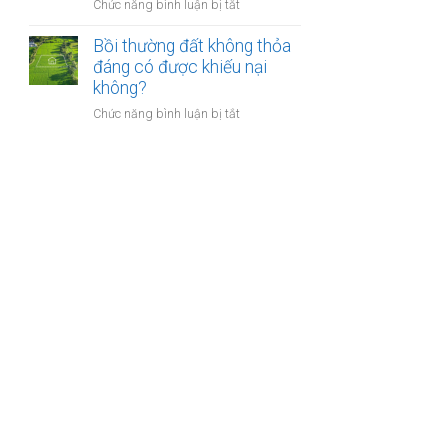
nào?
ở
Chức năng bình luận bị tắt
nhà
Có
giáo
phải
Bồi thường đất không thỏa
sẽ
chuyển
đáng có được khiếu nại
thực
khoản
không?
hiện
khi
thế
ở
Chức năng bình luận bị tắt
mua
nào?
Bồi
bán
thường
nhà
đất
đất
không
để
thỏa
chống
đáng
trốn
có
thuế?
được
khiếu
nại
không?