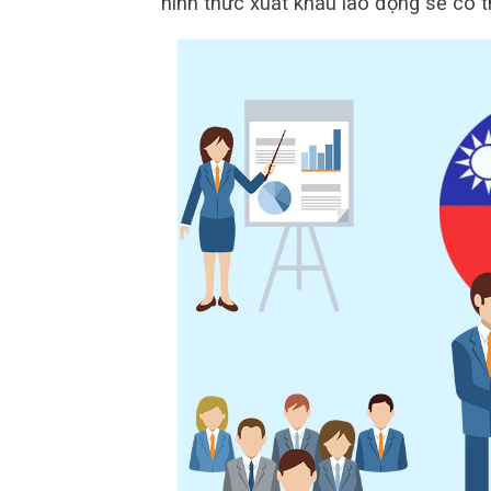
hình thức xuất khẩu lao động sẽ có t