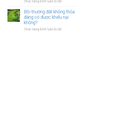
nào?
ở
Chức năng bình luận bị tắt
nhà
Có
giáo
phải
Bồi thường đất không thỏa
sẽ
chuyển
đáng có được khiếu nại
thực
khoản
không?
hiện
khi
thế
ở
Chức năng bình luận bị tắt
mua
nào?
Bồi
bán
thường
nhà
đất
đất
không
để
thỏa
chống
đáng
trốn
có
thuế?
được
khiếu
nại
không?