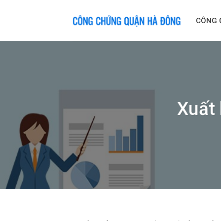
Skip
to
CÔNG 
content
Xuất 