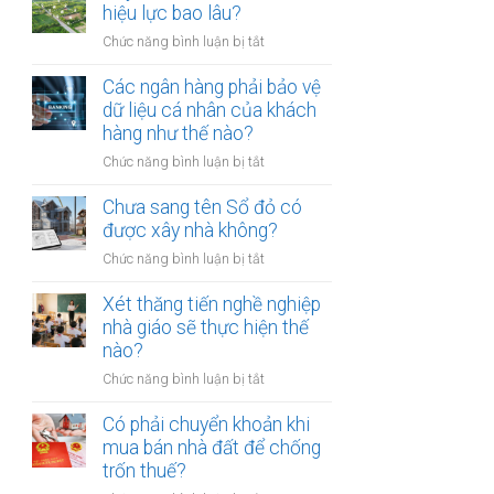
thừa
hiệu lực bao lâu?
mõm
kế
bị
ở
Chức năng bình luận bị tắt
đất
phạt
Quyết
đai
bao
định
Các ngân hàng phải bảo vệ
có
nhiêu?
thu
dữ liệu cá nhân của khách
bắt
hồi
hàng như thế nào?
buộc
đất
hòa
ở
Chức năng bình luận bị tắt
có
giải
Các
hiệu
tại
ngân
Chưa sang tên Sổ đỏ có
lực
UBND
hàng
được xây nhà không?
bao
cấp
phải
lâu?
xã
ở
Chức năng bình luận bị tắt
bảo
không?
Chưa
vệ
sang
Xét thăng tiến nghề nghiệp
dữ
tên
nhà giáo sẽ thực hiện thế
liệu
Sổ
nào?
cá
đỏ
nhân
ở
Chức năng bình luận bị tắt
có
của
Xét
được
khách
thăng
Có phải chuyển khoản khi
xây
hàng
tiến
mua bán nhà đất để chống
nhà
như
nghề
trốn thuế?
không?
thế
nghiệp