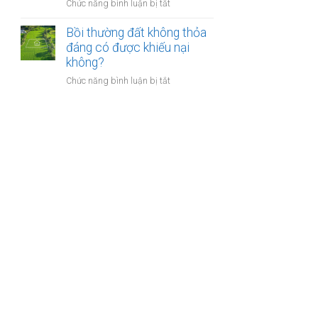
nào?
ở
Chức năng bình luận bị tắt
nhà
Có
giáo
phải
Bồi thường đất không thỏa
sẽ
chuyển
đáng có được khiếu nại
thực
khoản
không?
hiện
khi
thế
ở
Chức năng bình luận bị tắt
mua
nào?
Bồi
bán
thường
nhà
đất
đất
không
để
thỏa
chống
đáng
trốn
có
thuế?
được
khiếu
nại
không?