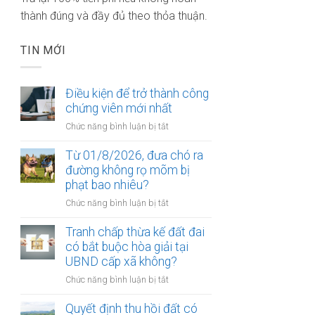
thành đúng và đầy đủ theo thỏa thuận.
TIN MỚI
Điều kiện để trở thành công
chứng viên mới nhất
ở
Chức năng bình luận bị tắt
Điều
kiện
Từ 01/8/2026, đưa chó ra
để
đường không rọ mõm bị
trở
phạt bao nhiêu?
thành
ở
Chức năng bình luận bị tắt
công
Từ
chứng
01/8/2026,
Tranh chấp thừa kế đất đai
viên
đưa
có bắt buộc hòa giải tại
mới
chó
UBND cấp xã không?
nhất
ra
ở
Chức năng bình luận bị tắt
đường
Tranh
không
chấp
Quyết định thu hồi đất có
rọ