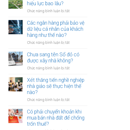
thừa
hiệu lực bao lâu?
mõm
kế
bị
ở
Chức năng bình luận bị tắt
đất
phạt
Quyết
đai
bao
định
Các ngân hàng phải bảo vệ
có
nhiêu?
thu
dữ liệu cá nhân của khách
bắt
hồi
hàng như thế nào?
buộc
đất
hòa
ở
Chức năng bình luận bị tắt
có
giải
Các
hiệu
tại
ngân
Chưa sang tên Sổ đỏ có
lực
UBND
hàng
được xây nhà không?
bao
cấp
phải
lâu?
xã
ở
Chức năng bình luận bị tắt
bảo
không?
Chưa
vệ
sang
Xét thăng tiến nghề nghiệp
dữ
tên
nhà giáo sẽ thực hiện thế
liệu
Sổ
nào?
cá
đỏ
nhân
ở
Chức năng bình luận bị tắt
có
của
Xét
được
khách
thăng
Có phải chuyển khoản khi
xây
hàng
tiến
mua bán nhà đất để chống
nhà
như
nghề
trốn thuế?
không?
thế
nghiệp