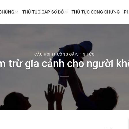
CHỨNG
THỦ TỤC CẤP SỔ ĐỎ
THỦ TỤC CÔNG CHỨNG
P
CÂU HỎI THƯỜNG GẶP
,
TIN TỨC
m trừ gia cảnh cho người kh