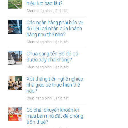
thừa
hiệu lực bao lâu?
mõm
kế
bị
ở
Chức năng bình luận bị tắt
đất
phạt
Quyết
đai
bao
định
Các ngân hàng phải bảo vệ
có
nhiêu?
thu
dữ liệu cá nhân của khách
bắt
hồi
hàng như thế nào?
buộc
đất
hòa
ở
Chức năng bình luận bị tắt
có
giải
Các
hiệu
tại
ngân
Chưa sang tên Sổ đỏ có
lực
UBND
hàng
được xây nhà không?
bao
cấp
phải
lâu?
xã
ở
Chức năng bình luận bị tắt
bảo
không?
Chưa
vệ
sang
Xét thăng tiến nghề nghiệp
dữ
tên
nhà giáo sẽ thực hiện thế
liệu
Sổ
nào?
cá
đỏ
nhân
ở
Chức năng bình luận bị tắt
có
của
Xét
được
khách
thăng
Có phải chuyển khoản khi
xây
hàng
tiến
mua bán nhà đất để chống
nhà
như
nghề
trốn thuế?
không?
thế
nghiệp