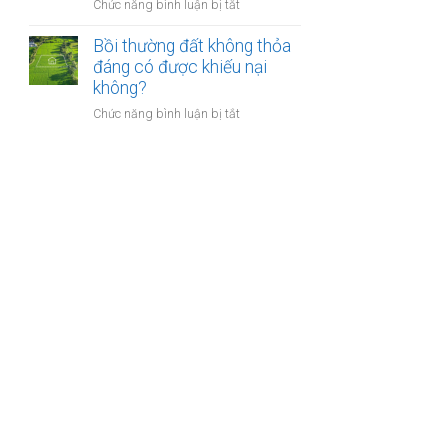
nào?
ở
Chức năng bình luận bị tắt
nhà
Có
giáo
phải
Bồi thường đất không thỏa
sẽ
chuyển
đáng có được khiếu nại
thực
khoản
không?
hiện
khi
thế
ở
Chức năng bình luận bị tắt
mua
nào?
Bồi
bán
thường
nhà
đất
đất
không
để
thỏa
chống
đáng
trốn
có
thuế?
được
khiếu
nại
không?