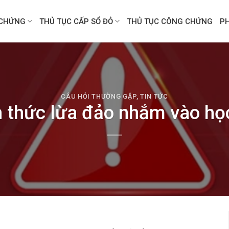
CHỨNG
THỦ TỤC CẤP SỔ ĐỎ
THỦ TỤC CÔNG CHỨNG
P
CÂU HỎI THƯỜNG GẶP
,
TIN TỨC
h thức lừa đảo nhắm vào học