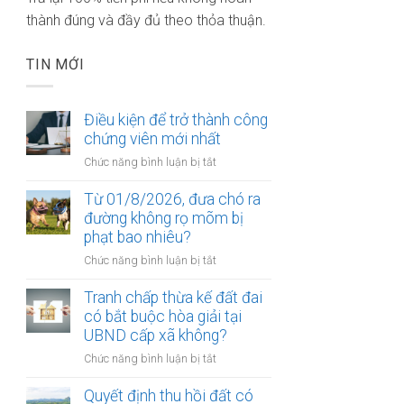
thành đúng và đầy đủ theo thỏa thuận.
TIN MỚI
Điều kiện để trở thành công
chứng viên mới nhất
ở
Chức năng bình luận bị tắt
Điều
kiện
Từ 01/8/2026, đưa chó ra
để
đường không rọ mõm bị
trở
phạt bao nhiêu?
thành
ở
Chức năng bình luận bị tắt
công
Từ
chứng
01/8/2026,
Tranh chấp thừa kế đất đai
viên
đưa
có bắt buộc hòa giải tại
mới
chó
UBND cấp xã không?
nhất
ra
ở
Chức năng bình luận bị tắt
đường
Tranh
không
chấp
Quyết định thu hồi đất có
rọ