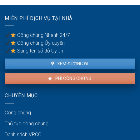
thỏa
để
đáng
chống
có
trốn
MIỄN PHÍ DỊCH VỤ TẠI NHÀ
được
thuế?
khiếu
nại
Công chứng Nhanh 24/7
không?
Công chứng Ủy quyền
Sang tên sổ đỏ Uy tín
XEM ĐƯỜNG ĐI
PHÍ CÔNG CHỨNG
CHUYÊN MỤC
Công chứng
Thủ tục công chứng
Danh sách VPCC