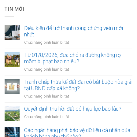
TIN MỚI
Điều kiện để trở thành công chứng viên mới
nhất
ở
Chức năng bình luận bị tắt
Điều
kiện
Từ 01/8/2026, đưa chó ra đường không rọ
để
mõm bị phạt bao nhiêu?
trở
ở
Chức năng bình luận bị tắt
thành
Từ
công
01/8/2026,
Tranh chấp thừa kế đất đai có bắt buộc hòa giải
chứng
đưa
tại UBND cấp xã không?
viên
chó
mới
ở
Chức năng bình luận bị tắt
ra
nhất
Tranh
đường
chấp
Quyết định thu hồi đất có hiệu lực bao lâu?
không
thừa
rọ
ở
Chức năng bình luận bị tắt
kế
mõm
Quyết
đất
bị
định
Các ngân hàng phải bảo vệ dữ liệu cá nhân của
đai
phạt
thu
khách hàng như thế nào?
có