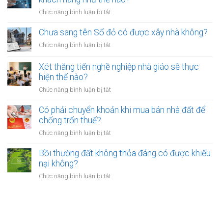
bao
hồi
bắt
ở
Chức năng bình luận bị tắt
nhiêu?
đất
buộc
Các
có
hòa
ngân
Chưa sang tên Sổ đỏ có được xây nhà không?
hiệu
giải
hàng
lực
ở
Chức năng bình luận bị tắt
tại
phải
bao
Chưa
UBND
bảo
lâu?
sang
cấp
Xét thăng tiến nghề nghiệp nhà giáo sẽ thực
vệ
tên
xã
hiện thế nào?
dữ
Sổ
không?
liệu
ở
Chức năng bình luận bị tắt
đỏ
cá
Xét
có
nhân
thăng
Có phải chuyển khoản khi mua bán nhà đất để
được
của
tiến
chống trốn thuế?
xây
khách
nghề
nhà
ở
Chức năng bình luận bị tắt
hàng
nghiệp
không?
Có
như
nhà
phải
Bồi thường đất không thỏa đáng có được khiếu
thế
giáo
chuyển
nào?
nại không?
sẽ
khoản
thực
ở
Chức năng bình luận bị tắt
khi
hiện
Bồi
mua
thế
thường
bán
nào?
đất
nhà
không
đất