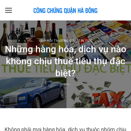
Skip
to
content
CÂU HỎI THƯỜNG GẶP
,
TIN TỨC
Những hàng hóa, dịch vụ nào
không chịu thuế tiêu thụ đặc
biệt?
Không phải mọi hàng hóa, dịch vụ thuộc nhóm chịu