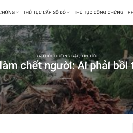
CHỨNG
THỦ TỤC CẤP SỔ ĐỎ
THỦ TỤC CÔNG CHỨNG
P
CÂU HỎI THƯỜNG GẶP
,
TIN TỨC
làm chết người: Ai phải bồi