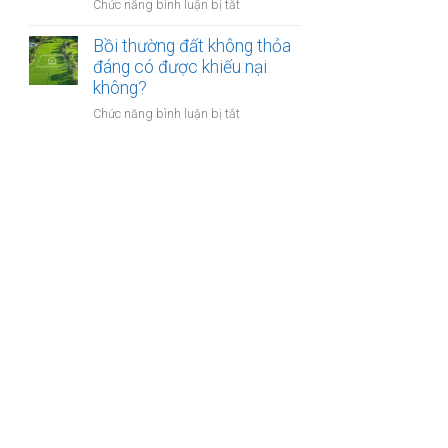
nào?
ở
Chức năng bình luận bị tắt
nhà
Có
giáo
phải
Bồi thường đất không thỏa
sẽ
chuyển
đáng có được khiếu nại
thực
khoản
không?
hiện
khi
thế
ở
Chức năng bình luận bị tắt
mua
nào?
Bồi
bán
thường
nhà
đất
đất
không
để
thỏa
chống
đáng
trốn
có
thuế?
được
khiếu
nại
không?