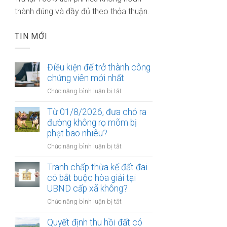
thành đúng và đầy đủ theo thỏa thuận.
TIN MỚI
Điều kiện để trở thành công
chứng viên mới nhất
ở
Chức năng bình luận bị tắt
Điều
kiện
Từ 01/8/2026, đưa chó ra
để
đường không rọ mõm bị
trở
phạt bao nhiêu?
thành
ở
Chức năng bình luận bị tắt
công
Từ
chứng
01/8/2026,
Tranh chấp thừa kế đất đai
viên
đưa
có bắt buộc hòa giải tại
mới
chó
UBND cấp xã không?
nhất
ra
ở
Chức năng bình luận bị tắt
đường
Tranh
không
chấp
Quyết định thu hồi đất có
rọ