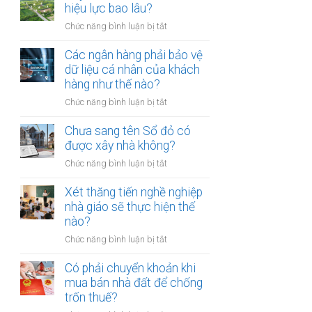
thừa
hiệu lực bao lâu?
mõm
kế
bị
ở
Chức năng bình luận bị tắt
đất
phạt
Quyết
đai
bao
định
Các ngân hàng phải bảo vệ
có
nhiêu?
thu
dữ liệu cá nhân của khách
bắt
hồi
hàng như thế nào?
buộc
đất
hòa
ở
Chức năng bình luận bị tắt
có
giải
Các
hiệu
tại
ngân
Chưa sang tên Sổ đỏ có
lực
UBND
hàng
được xây nhà không?
bao
cấp
phải
lâu?
xã
ở
Chức năng bình luận bị tắt
bảo
không?
Chưa
vệ
sang
Xét thăng tiến nghề nghiệp
dữ
tên
nhà giáo sẽ thực hiện thế
liệu
Sổ
nào?
cá
đỏ
nhân
ở
Chức năng bình luận bị tắt
có
của
Xét
được
khách
thăng
Có phải chuyển khoản khi
xây
hàng
tiến
mua bán nhà đất để chống
nhà
như
nghề
trốn thuế?
không?
thế
nghiệp