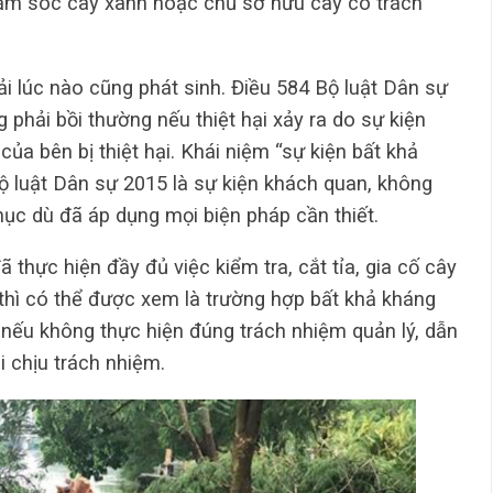
chăm sóc cây xanh hoặc chủ sở hữu cây có trách
i lúc nào cũng phát sinh. Điều 584 Bộ luật Dân sự
 phải bồi thường nếu thiệt hại xảy ra do sự kiện
ủa bên bị thiệt hại. Khái niệm “sự kiện bất khả
Bộ luật Dân sự 2015 là sự kiện khách quan, không
hục dù đã áp dụng mọi biện pháp cần thiết.
 thực hiện đầy đủ việc kiểm tra, cắt tỉa, gia cố cây
thì có thể được xem là trường hợp bất khả kháng
 nếu không thực hiện đúng trách nhiệm quản lý, dẫn
i chịu trách nhiệm.