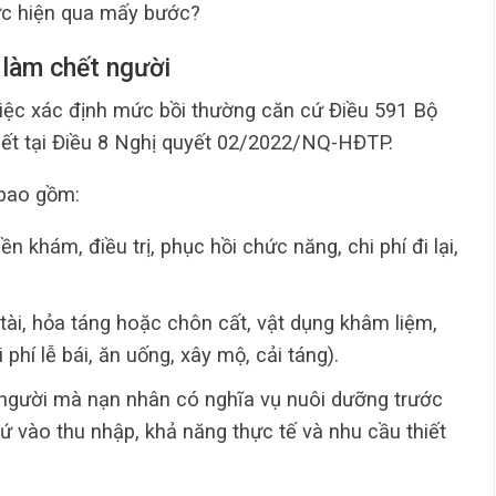
c hiện qua mấy bước?
 làm chết người
việc xác định mức bồi thường căn cứ Điều 591 Bộ
iết tại Điều 8 Nghị quyết 02/2022/NQ-HĐTP.
 bao gồm:
iền khám, điều trị, phục hồi chức năng, chi phí đi lại,
ài, hỏa táng hoặc chôn cất, vật dụng khâm liệm,
hí lễ bái, ăn uống, xây mộ, cải táng).
gười mà nạn nhân có nghĩa vụ nuôi dưỡng trước
 vào thu nhập, khả năng thực tế và nhu cầu thiết