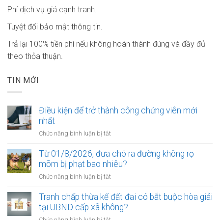
Phí dịch vụ giá cạnh tranh.
Tuyệt đối bảo mật thông tin.
Trả lại 100% tiền phí nếu không hoàn thành đúng và đầy đủ
theo thỏa thuận.
TIN MỚI
Điều kiện để trở thành công chứng viên mới
nhất
ở
Chức năng bình luận bị tắt
Điều
kiện
Từ 01/8/2026, đưa chó ra đường không rọ
để
mõm bị phạt bao nhiêu?
trở
ở
Chức năng bình luận bị tắt
thành
Từ
công
01/8/2026,
Tranh chấp thừa kế đất đai có bắt buộc hòa giải
chứng
đưa
tại UBND cấp xã không?
viên
chó
mới
ở