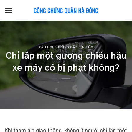
Skip
to
content
CÂU HỎI THƯỜNG GẶP
,
TIN TỨC
Chỉ lắp một gương chiếu hậu
xe máy có bị phạt không?
Khi tham gia giao thông, không ít người chỉ lắp một