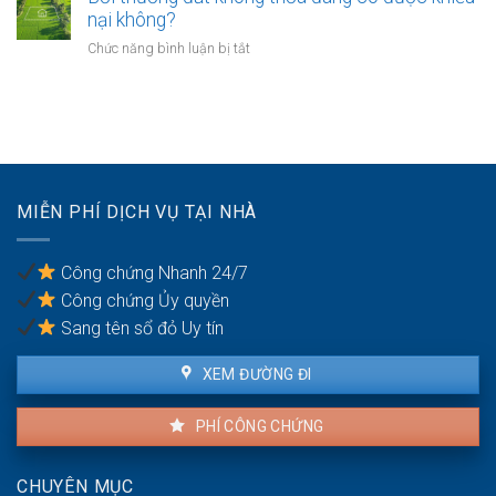
giáo
chuyển
nào?
nại không?
sẽ
khoản
thực
ở
Chức năng bình luận bị tắt
khi
hiện
Bồi
mua
thế
thường
bán
nào?
đất
nhà
không
đất
thỏa
để
đáng
chống
có
trốn
MIỄN PHÍ DỊCH VỤ TẠI NHÀ
được
thuế?
khiếu
nại
Công chứng Nhanh 24/7
không?
Công chứng Ủy quyền
Sang tên sổ đỏ Uy tín
XEM ĐƯỜNG ĐI
PHÍ CÔNG CHỨNG
CHUYÊN MỤC