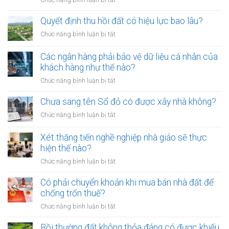
Chức năng bình luận bị tắt
ra
nhất
Tranh
đường
chấp
Quyết định thu hồi đất có hiệu lực bao lâu?
không
thừa
rọ
ở
Chức năng bình luận bị tắt
kế
mõm
Quyết
đất
bị
định
Các ngân hàng phải bảo vệ dữ liệu cá nhân của
đai
phạt
thu
khách hàng như thế nào?
có
bao
hồi
bắt
ở
Chức năng bình luận bị tắt
nhiêu?
đất
buộc
Các
có
hòa
ngân
Chưa sang tên Sổ đỏ có được xây nhà không?
hiệu
giải
hàng
lực
ở
Chức năng bình luận bị tắt
tại
phải
bao
Chưa
UBND
bảo
lâu?
sang
cấp
Xét thăng tiến nghề nghiệp nhà giáo sẽ thực
vệ
tên
xã
hiện thế nào?
dữ
Sổ
không?
liệu
ở
Chức năng bình luận bị tắt
đỏ
cá
Xét
có
nhân
thăng
Có phải chuyển khoản khi mua bán nhà đất để
được
của
tiến
chống trốn thuế?
xây
khách
nghề
nhà
ở
Chức năng bình luận bị tắt
hàng
nghiệp
không?
Có
như
nhà
phải
Bồi thường đất không thỏa đáng có được khiếu
thế