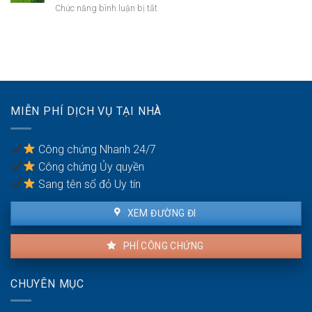
thực
ở
Chức năng bình luận bị tắt
khi
hiện
Bồi
mua
thế
thường
bán
nào?
đất
nhà
không
đất
thỏa
để
đáng
chống
có
trốn
MIỄN PHÍ DỊCH VỤ TẠI NHÀ
được
thuế?
khiếu
nại
Công chứng Nhanh 24/7
không?
Công chứng Ủy quyền
Sang tên sổ đỏ Uy tín
XEM ĐƯỜNG ĐI
PHÍ CÔNG CHỨNG
CHUYÊN MỤC