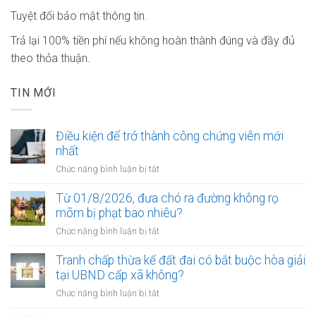
Tuyệt đối bảo mật thông tin.
Trả lại 100% tiền phí nếu không hoàn thành đúng và đầy đủ
theo thỏa thuận.
TIN MỚI
Điều kiện để trở thành công chứng viên mới
nhất
ở
Chức năng bình luận bị tắt
Điều
kiện
Từ 01/8/2026, đưa chó ra đường không rọ
để
mõm bị phạt bao nhiêu?
trở
ở
Chức năng bình luận bị tắt
thành
Từ
công
01/8/2026,
Tranh chấp thừa kế đất đai có bắt buộc hòa giải
chứng
đưa
tại UBND cấp xã không?
viên
chó
mới
ở
Chức năng bình luận bị tắt
ra
nhất
Tranh
đường