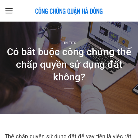
Skip
to
content
TIN TỨC
Có bắt buộc công chứng thế
chấp quyền sử dụng đất
không?
Thế chấp quyền sử dụng đất để vay tiền là việc rất