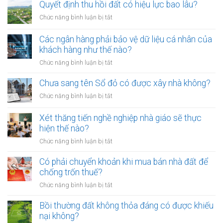
chấp
Quyết định thu hồi đất có hiệu lực bao lâu?
không
thừa
rọ
ở
Chức năng bình luận bị tắt
kế
mõm
Quyết
đất
bị
định
Các ngân hàng phải bảo vệ dữ liệu cá nhân của
đai
phạt
thu
khách hàng như thế nào?
có
bao
hồi
bắt
ở
Chức năng bình luận bị tắt
nhiêu?
đất
buộc
Các
có
hòa
ngân
Chưa sang tên Sổ đỏ có được xây nhà không?
hiệu
giải
hàng
lực
ở
Chức năng bình luận bị tắt
tại
phải
bao
Chưa
UBND
bảo
lâu?
sang
cấp
Xét thăng tiến nghề nghiệp nhà giáo sẽ thực
vệ
tên
xã
hiện thế nào?
dữ
Sổ
không?
liệu
ở
Chức năng bình luận bị tắt
đỏ
cá
Xét
có
nhân
thăng
Có phải chuyển khoản khi mua bán nhà đất để
được
của
tiến
chống trốn thuế?
xây
khách
nghề
nhà
ở
Chức năng bình luận bị tắt
hàng
nghiệp
không?
Có
như
nhà
phải
Bồi thường đất không thỏa đáng có được khiếu
thế
giáo
chuyển
nào?
nại không?
sẽ
khoản