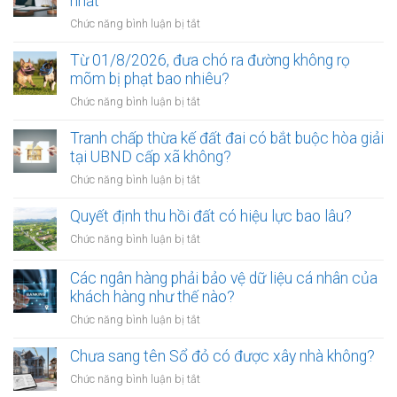
nhất
ở
Chức năng bình luận bị tắt
Điều
kiện
Từ 01/8/2026, đưa chó ra đường không rọ
để
mõm bị phạt bao nhiêu?
trở
ở
Chức năng bình luận bị tắt
thành
Từ
công
01/8/2026,
Tranh chấp thừa kế đất đai có bắt buộc hòa giải
chứng
đưa
tại UBND cấp xã không?
viên
chó
mới
ở
Chức năng bình luận bị tắt
ra
nhất
Tranh
đường
chấp
Quyết định thu hồi đất có hiệu lực bao lâu?
không
thừa
rọ
ở
Chức năng bình luận bị tắt
kế
mõm
Quyết
đất
bị
định
Các ngân hàng phải bảo vệ dữ liệu cá nhân của
đai
phạt
thu
khách hàng như thế nào?
có
bao
hồi
bắt
ở
Chức năng bình luận bị tắt
nhiêu?
đất
buộc
Các
có
hòa
ngân
Chưa sang tên Sổ đỏ có được xây nhà không?
hiệu
giải
hàng
lực
ở
Chức năng bình luận bị tắt
tại
phải
bao
Chưa