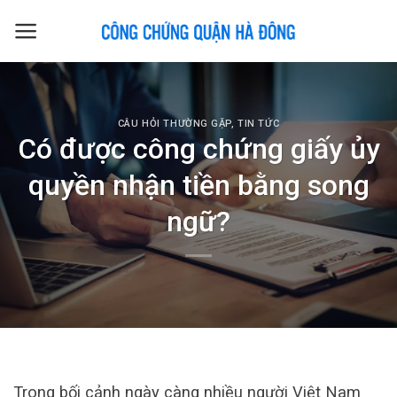
Skip
to
content
CÂU HỎI THƯỜNG GẶP
,
TIN TỨC
Có được công chứng giấy ủy
quyền nhận tiền bằng song
ngữ?
Trong bối cảnh ngày càng nhiều người Việt Nam