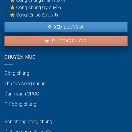
Công chứng Nhanh 24/7
không?
Công chứng Ủy quyền
Sang tên sổ đỏ Uy tín
XEM ĐƯỜNG ĐI
PHÍ CÔNG CHỨNG
CHUYÊN MỤC
Công chứng
Thủ tục công chứng
Danh sách VPCC
Phí công chứng
Văn phòng công chứng
Dịch vụ sang tên sổ đỏ