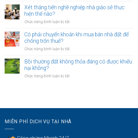
UBND
bảo
lâu?
sang
cấp
Xét thăng tiến nghề nghiệp nhà giáo sẽ thực
vệ
tên
xã
hiện thế nào?
dữ
Sổ
không?
liệu
ở
Chức năng bình luận bị tắt
đỏ
cá
Xét
có
nhân
thăng
Có phải chuyển khoản khi mua bán nhà đất để
được
của
tiến
chống trốn thuế?
xây
khách
nghề
nhà
ở
Chức năng bình luận bị tắt
hàng
nghiệp
không?
Có
như
nhà
phải
Bồi thường đất không thỏa đáng có được khiếu
thế
giáo
chuyển
nào?
nại không?
sẽ
khoản
thực
ở
Chức năng bình luận bị tắt
khi
hiện
Bồi
mua
thế
thường
bán
nào?
đất
nhà
không
đất
thỏa
để
đáng
chống
có
trốn
MIỄN PHÍ DỊCH VỤ TẠI NHÀ
được
thuế?
khiếu
nại