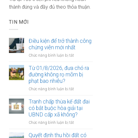
thành đúng và đầy đủ theo thỏa thuận.
TIN MỚI
Điều kiện để trở thành công
chứng viên mới nhất
ở
Chức năng bình luận bị tắt
Điều
kiện
Từ 01/8/2026, đưa chó ra
để
đường không rọ mõm bị
trở
phạt bao nhiêu?
thành
ở
Chức năng bình luận bị tắt
công
Từ
chứng
01/8/2026,
Tranh chấp thừa kế đất đai
viên
đưa
có bắt buộc hòa giải tại
mới
chó
UBND cấp xã không?
nhất
ra
ở
Chức năng bình luận bị tắt
đường
Tranh
không
chấp
Quyết định thu hồi đất có
rọ