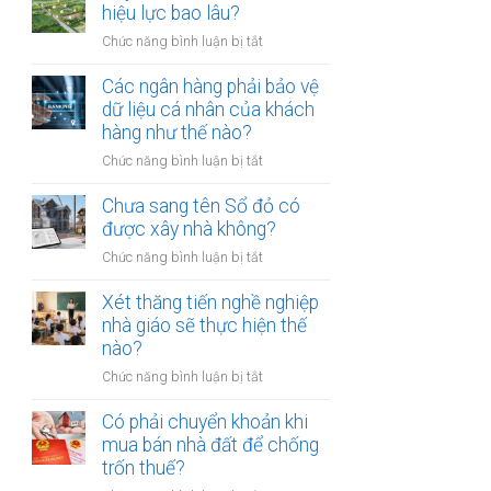
thừa
hiệu lực bao lâu?
mõm
kế
bị
ở
Chức năng bình luận bị tắt
đất
phạt
Quyết
đai
bao
định
Các ngân hàng phải bảo vệ
có
nhiêu?
thu
dữ liệu cá nhân của khách
bắt
hồi
hàng như thế nào?
buộc
đất
hòa
ở
Chức năng bình luận bị tắt
có
giải
Các
hiệu
tại
ngân
Chưa sang tên Sổ đỏ có
lực
UBND
hàng
được xây nhà không?
bao
cấp
phải
lâu?
xã
ở
Chức năng bình luận bị tắt
bảo
không?
Chưa
vệ
sang
Xét thăng tiến nghề nghiệp
dữ
tên
nhà giáo sẽ thực hiện thế
liệu
Sổ
nào?
cá
đỏ
nhân
ở
Chức năng bình luận bị tắt
có
của
Xét
được
khách
thăng
Có phải chuyển khoản khi
xây
hàng
tiến
mua bán nhà đất để chống
nhà
như
nghề
trốn thuế?
không?
thế
nghiệp