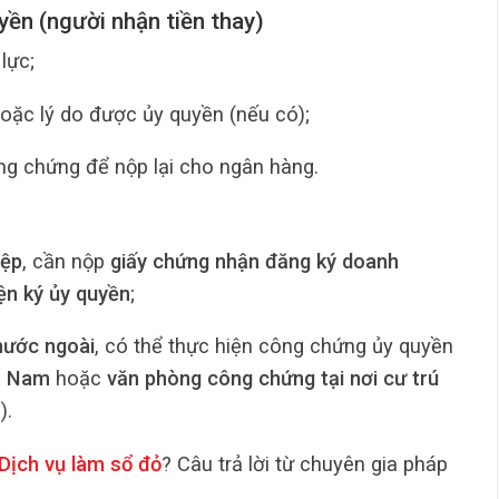
yền (người nhận tiền thay)
lực;
hoặc lý do được ủy quyền (nếu có);
ng chứng để nộp lại cho ngân hàng.
iệp
, cần nộp
giấy chứng nhận đăng ký doanh
ện ký ủy quyền
;
nước ngoài
, có thể thực hiện công chứng ủy quyền
t Nam
hoặc
văn phòng công chứng tại nơi cư trú
).
Dịch vụ làm sổ đỏ
? Câu trả lời từ chuyên gia pháp