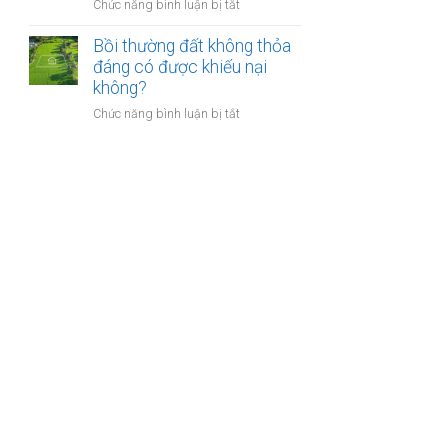
nào?
ở
Chức năng bình luận bị tắt
nhà
Có
giáo
phải
Bồi thường đất không thỏa
sẽ
chuyển
đáng có được khiếu nại
thực
khoản
không?
hiện
khi
thế
ở
Chức năng bình luận bị tắt
mua
nào?
Bồi
bán
thường
nhà
đất
đất
không
để
thỏa
chống
đáng
trốn
có
thuế?
được
khiếu
nại
không?