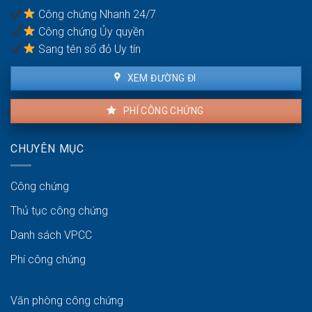
nại
Công chứng Nhanh 24/7
không?
Công chứng Ủy quyền
Sang tên sổ đỏ Uy tín
XEM ĐƯỜNG ĐI
PHÍ CÔNG CHỨNG
CHUYÊN MỤC
Công chứng
Thủ tục công chứng
Danh sách VPCC
Phí công chứng
Văn phòng công chứng