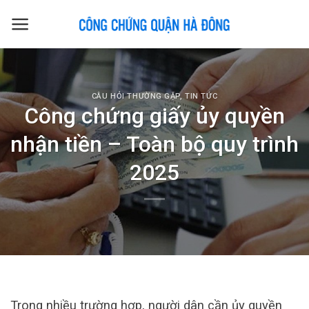
Skip
to
content
CÂU HỎI THƯỜNG GẶP
,
TIN TỨC
Công chứng giấy ủy quyền
nhận tiền – Toàn bộ quy trình
2025
Trong nhiều trường hợp, người dân cần ủy quyền