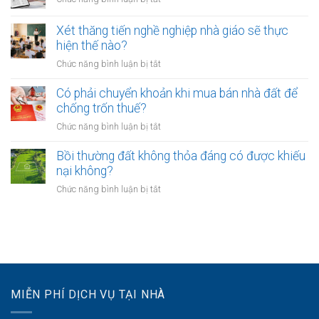
tại
phải
bao
Chưa
UBND
bảo
lâu?
sang
cấp
Xét thăng tiến nghề nghiệp nhà giáo sẽ thực
vệ
tên
xã
hiện thế nào?
dữ
Sổ
không?
liệu
ở
Chức năng bình luận bị tắt
đỏ
cá
Xét
có
nhân
thăng
Có phải chuyển khoản khi mua bán nhà đất để
được
của
tiến
chống trốn thuế?
xây
khách
nghề
nhà
ở
Chức năng bình luận bị tắt
hàng
nghiệp
không?
Có
như
nhà
phải
Bồi thường đất không thỏa đáng có được khiếu
thế
giáo
chuyển
nào?
nại không?
sẽ
khoản
thực
ở
Chức năng bình luận bị tắt
khi
hiện
Bồi
mua
thế
thường
bán
nào?
đất
nhà
không
đất
thỏa
để
đáng
chống
có
trốn
MIỄN PHÍ DỊCH VỤ TẠI NHÀ
được
thuế?
khiếu