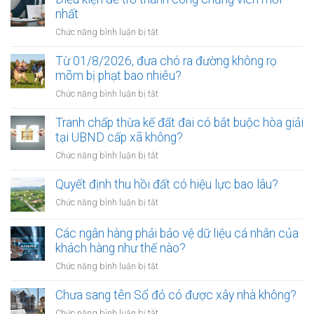
nhất
ở
Chức năng bình luận bị tắt
Điều
kiện
Từ 01/8/2026, đưa chó ra đường không rọ
để
mõm bị phạt bao nhiêu?
trở
ở
Chức năng bình luận bị tắt
thành
Từ
công
01/8/2026,
Tranh chấp thừa kế đất đai có bắt buộc hòa giải
chứng
đưa
tại UBND cấp xã không?
viên
chó
mới
ở
Chức năng bình luận bị tắt
ra
nhất
Tranh
đường
chấp
Quyết định thu hồi đất có hiệu lực bao lâu?
không
thừa
rọ
ở
Chức năng bình luận bị tắt
kế
mõm
Quyết
đất
bị
định
Các ngân hàng phải bảo vệ dữ liệu cá nhân của
đai
phạt
thu
khách hàng như thế nào?
có
bao
hồi
bắt
ở
Chức năng bình luận bị tắt
nhiêu?
đất
buộc
Các
có
hòa
ngân
Chưa sang tên Sổ đỏ có được xây nhà không?
hiệu
giải
hàng
lực
ở
Chức năng bình luận bị tắt