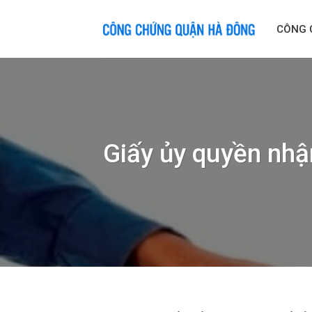
Skip
to
CÔNG 
content
Giấy ủy quyền nhậ