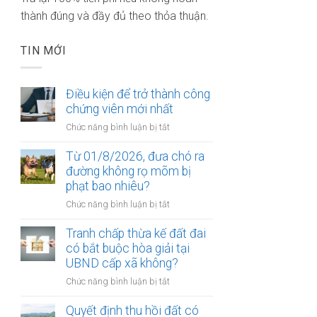
thành đúng và đầy đủ theo thỏa thuận.
TIN MỚI
Điều kiện để trở thành công
chứng viên mới nhất
ở
Chức năng bình luận bị tắt
Điều
kiện
Từ 01/8/2026, đưa chó ra
để
đường không rọ mõm bị
trở
phạt bao nhiêu?
thành
ở
Chức năng bình luận bị tắt
công
Từ
chứng
01/8/2026,
Tranh chấp thừa kế đất đai
viên
đưa
có bắt buộc hòa giải tại
mới
chó
UBND cấp xã không?
nhất
ra
ở
Chức năng bình luận bị tắt
đường
Tranh
không
chấp
Quyết định thu hồi đất có
rọ