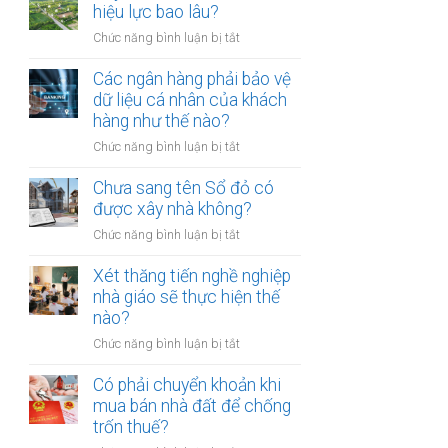
thừa
hiệu lực bao lâu?
mõm
kế
bị
ở
Chức năng bình luận bị tắt
đất
phạt
Quyết
đai
bao
định
Các ngân hàng phải bảo vệ
có
nhiêu?
thu
dữ liệu cá nhân của khách
bắt
hồi
hàng như thế nào?
buộc
đất
hòa
ở
Chức năng bình luận bị tắt
có
giải
Các
hiệu
tại
ngân
Chưa sang tên Sổ đỏ có
lực
UBND
hàng
được xây nhà không?
bao
cấp
phải
lâu?
xã
ở
Chức năng bình luận bị tắt
bảo
không?
Chưa
vệ
sang
Xét thăng tiến nghề nghiệp
dữ
tên
nhà giáo sẽ thực hiện thế
liệu
Sổ
nào?
cá
đỏ
nhân
ở
Chức năng bình luận bị tắt
có
của
Xét
được
khách
thăng
Có phải chuyển khoản khi
xây
hàng
tiến
mua bán nhà đất để chống
nhà
như
nghề
trốn thuế?
không?
thế
nghiệp