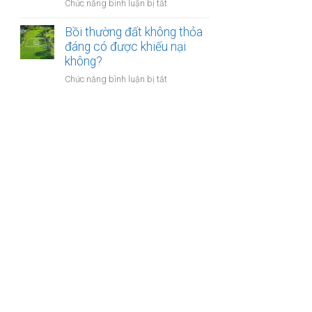
nào?
ở
Chức năng bình luận bị tắt
nhà
Có
giáo
phải
Bồi thường đất không thỏa
sẽ
chuyển
đáng có được khiếu nại
thực
khoản
không?
hiện
khi
thế
ở
Chức năng bình luận bị tắt
mua
nào?
Bồi
bán
thường
nhà
đất
đất
không
để
thỏa
chống
đáng
trốn
có
thuế?
được
khiếu
nại
không?