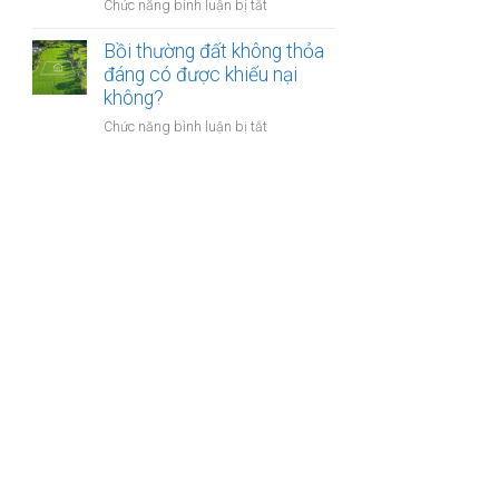
nào?
ở
Chức năng bình luận bị tắt
nhà
Có
giáo
phải
Bồi thường đất không thỏa
sẽ
chuyển
đáng có được khiếu nại
thực
khoản
không?
hiện
khi
thế
ở
Chức năng bình luận bị tắt
mua
nào?
Bồi
bán
thường
nhà
đất
đất
không
để
thỏa
chống
đáng
trốn
có
thuế?
được
khiếu
nại
không?