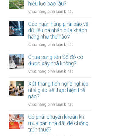
thừa
hiệu lực bao lâu?
mõm
kế
bị
ở
Chức năng bình luận bị tắt
đất
phạt
Quyết
đai
bao
định
Các ngân hàng phải bảo vệ
có
nhiêu?
thu
dữ liệu cá nhân của khách
bắt
hồi
hàng như thế nào?
buộc
đất
hòa
ở
Chức năng bình luận bị tắt
có
giải
Các
hiệu
tại
ngân
Chưa sang tên Sổ đỏ có
lực
UBND
hàng
được xây nhà không?
bao
cấp
phải
lâu?
xã
ở
Chức năng bình luận bị tắt
bảo
không?
Chưa
vệ
sang
Xét thăng tiến nghề nghiệp
dữ
tên
nhà giáo sẽ thực hiện thế
liệu
Sổ
nào?
cá
đỏ
nhân
ở
Chức năng bình luận bị tắt
có
của
Xét
được
khách
thăng
Có phải chuyển khoản khi
xây
hàng
tiến
mua bán nhà đất để chống
nhà
như
nghề
trốn thuế?
không?
thế
nghiệp