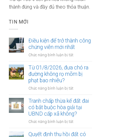
thành đúng và đầy đủ theo thỏa thuận.
TIN MỚI
Điều kiện để trở thành công
chứng viên mới nhất
ở
Chức năng bình luận bị tắt
Điều
kiện
Từ 01/8/2026, đưa chó ra
để
đường không rọ mõm bị
trở
phạt bao nhiêu?
thành
ở
Chức năng bình luận bị tắt
công
Từ
chứng
01/8/2026,
Tranh chấp thừa kế đất đai
viên
đưa
có bắt buộc hòa giải tại
mới
chó
UBND cấp xã không?
nhất
ra
ở
Chức năng bình luận bị tắt
đường
Tranh
không
chấp
Quyết định thu hồi đất có
rọ