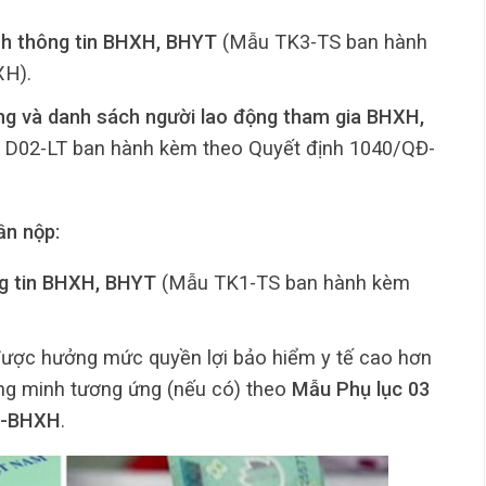
ỉnh thông tin BHXH, BHYT
(Mẫu TK3-TS ban hành
XH).
ộng và danh sách người lao động tham gia BHXH,
D02-LT ban hành kèm theo Quyết định 1040/QĐ-
ần nộp:
ng tin BHXH, BHYT
(Mẫu TK1-TS ban hành kèm
được hưởng mức quyền lợi bảo hiểm y tế cao hơn
ứng minh tương ứng (nếu có) theo
Mẫu Phụ lục 03
Đ-BHXH
.