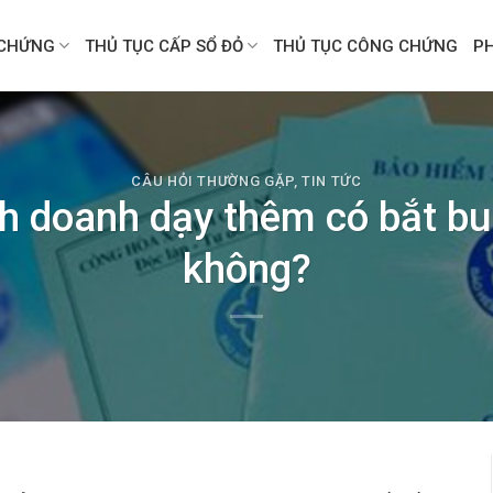
CHỨNG
THỦ TỤC CẤP SỔ ĐỎ
THỦ TỤC CÔNG CHỨNG
P
CÂU HỎI THƯỜNG GẶP
,
TIN TỨC
nh doanh dạy thêm có bắt 
không?