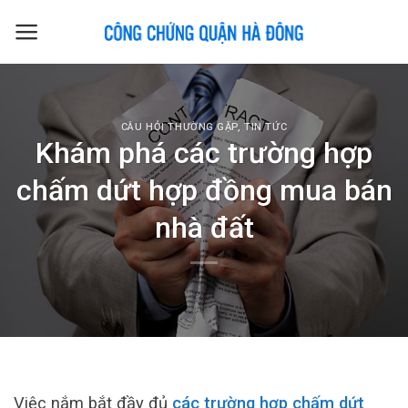
Skip
to
content
CÂU HỎI THƯỜNG GẶP
,
TIN TỨC
Khám phá các trường hợp
chấm dứt hợp đồng mua bán
nhà đất
Việc nắm bắt đầy đủ
các trường hợp chấm dứt