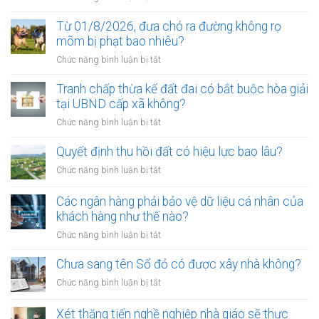
Điều
kiện
Từ 01/8/2026, đưa chó ra đường không rọ
để
mõm bị phạt bao nhiêu?
trở
ở
Chức năng bình luận bị tắt
thành
Từ
công
01/8/2026,
Tranh chấp thừa kế đất đai có bắt buộc hòa giải
chứng
đưa
tại UBND cấp xã không?
viên
chó
mới
ở
Chức năng bình luận bị tắt
ra
nhất
Tranh
đường
chấp
Quyết định thu hồi đất có hiệu lực bao lâu?
không
thừa
rọ
ở
Chức năng bình luận bị tắt
kế
mõm
Quyết
đất
bị
định
Các ngân hàng phải bảo vệ dữ liệu cá nhân của
đai
phạt
thu
khách hàng như thế nào?
có
bao
hồi
bắt
ở
Chức năng bình luận bị tắt
nhiêu?
đất
buộc
Các
có
hòa
ngân
Chưa sang tên Sổ đỏ có được xây nhà không?
hiệu
giải
hàng
lực
ở
Chức năng bình luận bị tắt
tại
phải
bao
Chưa
UBND
bảo
lâu?
sang
cấp
Xét thăng tiến nghề nghiệp nhà giáo sẽ thực
vệ