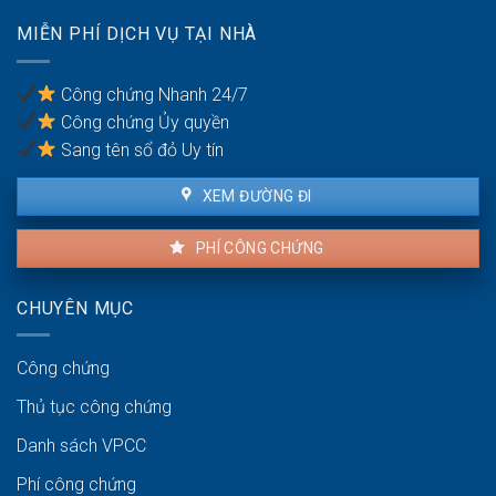
chống
có
trốn
MIỄN PHÍ DỊCH VỤ TẠI NHÀ
được
thuế?
khiếu
nại
Công chứng Nhanh 24/7
không?
Công chứng Ủy quyền
Sang tên sổ đỏ Uy tín
XEM ĐƯỜNG ĐI
PHÍ CÔNG CHỨNG
CHUYÊN MỤC
Công chứng
Thủ tục công chứng
Danh sách VPCC
Phí công chứng