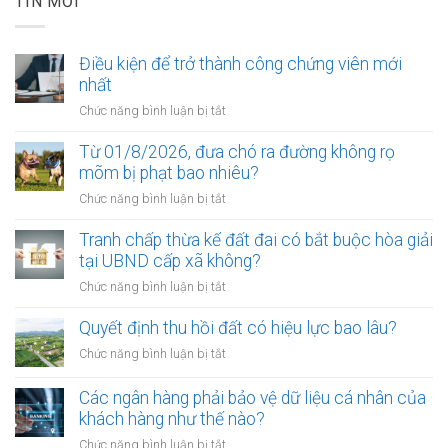
TIN MỚI
Điều kiện để trở thành công chứng viên mới
nhất
ở
Chức năng bình luận bị tắt
Điều
kiện
Từ 01/8/2026, đưa chó ra đường không rọ
để
mõm bị phạt bao nhiêu?
trở
ở
Chức năng bình luận bị tắt
thành
Từ
công
01/8/2026,
Tranh chấp thừa kế đất đai có bắt buộc hòa giải
chứng
đưa
tại UBND cấp xã không?
viên
chó
mới
ở
Chức năng bình luận bị tắt
ra
nhất
Tranh
đường
chấp
Quyết định thu hồi đất có hiệu lực bao lâu?
không
thừa
rọ
ở
Chức năng bình luận bị tắt
kế
mõm
Quyết
đất
bị
định
Các ngân hàng phải bảo vệ dữ liệu cá nhân của
đai
phạt
thu
khách hàng như thế nào?
có
bao
hồi
bắt
ở
Chức năng bình luận bị tắt
nhiêu?