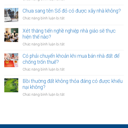
đất
buộc
Các
có
hòa
ngân
Chưa sang tên Sổ đỏ có được xây nhà không?
hiệu
giải
hàng
lực
ở
Chức năng bình luận bị tắt
tại
phải
bao
Chưa
UBND
bảo
lâu?
sang
cấp
Xét thăng tiến nghề nghiệp nhà giáo sẽ thực
vệ
tên
xã
hiện thế nào?
dữ
Sổ
không?
liệu
ở
Chức năng bình luận bị tắt
đỏ
cá
Xét
có
nhân
thăng
Có phải chuyển khoản khi mua bán nhà đất để
được
của
tiến
chống trốn thuế?
xây
khách
nghề
nhà
ở
Chức năng bình luận bị tắt
hàng
nghiệp
không?
Có
như
nhà
phải
Bồi thường đất không thỏa đáng có được khiếu
thế
giáo
chuyển
nào?
nại không?
sẽ
khoản
thực
ở
Chức năng bình luận bị tắt
khi
hiện
Bồi
mua
thế
thường
bán
nào?
đất
nhà
không
đất
thỏa
để
đáng