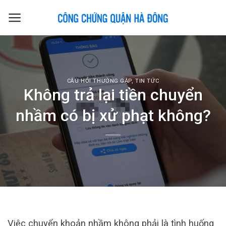
Skip
to
content
CÂU HỎI THƯỜNG GẶP
,
TIN TỨC
Không trả lại tiền chuyển
nhầm có bị xử phạt không?
Việc chuyển khoản nhầm không phải là tình huống