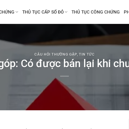
CHỨNG
THỦ TỤC CẤP SỔ ĐỎ
THỦ TỤC CÔNG CHỨNG
P
CÂU HỎI THƯỜNG GẶP
,
TIN TỨC
góp: Có được bán lại khi chư