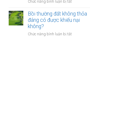
nào?
ở
Chức năng bình luận bị tắt
nhà
Có
giáo
phải
Bồi thường đất không thỏa
sẽ
chuyển
đáng có được khiếu nại
thực
khoản
không?
hiện
khi
thế
ở
Chức năng bình luận bị tắt
mua
nào?
Bồi
bán
thường
nhà
đất
đất
không
để
thỏa
chống
đáng
trốn
có
thuế?
được
khiếu
nại
không?