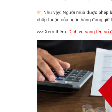
Như vậy: Người mua
được phép b
chấp thuận của ngân hàng đang giữ 
>>> Xem thêm:
Dịch vụ sang tên sổ đ