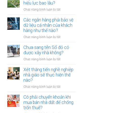
thừa
hiệu lực bao lâu?
mõm
kế
bị
ở
Chức năng bình luận bị tắt
đất
phạt
Quyết
đai
bao
định
Các ngân hàng phải bảo vệ
có
nhiêu?
thu
dữ liệu cá nhân của khách
bắt
hồi
hàng như thế nào?
buộc
đất
hòa
ở
Chức năng bình luận bị tắt
có
giải
Các
hiệu
tại
ngân
Chưa sang tên Sổ đỏ có
lực
UBND
hàng
được xây nhà không?
bao
cấp
phải
lâu?
xã
ở
Chức năng bình luận bị tắt
bảo
không?
Chưa
vệ
sang
Xét thăng tiến nghề nghiệp
dữ
tên
nhà giáo sẽ thực hiện thế
liệu
Sổ
nào?
cá
đỏ
nhân
ở
Chức năng bình luận bị tắt
có
của
Xét
được
khách
thăng
Có phải chuyển khoản khi
xây
hàng
tiến
mua bán nhà đất để chống
nhà
như
nghề
trốn thuế?
không?
thế
nghiệp