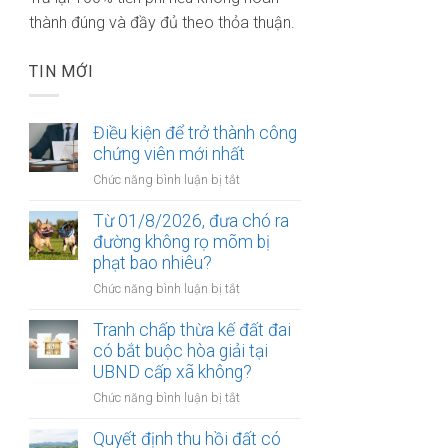
thành đúng và đầy đủ theo thỏa thuận.
TIN MỚI
Điều kiện để trở thành công
chứng viên mới nhất
ở
Chức năng bình luận bị tắt
Điều
kiện
Từ 01/8/2026, đưa chó ra
để
đường không rọ mõm bị
trở
phạt bao nhiêu?
thành
ở
Chức năng bình luận bị tắt
công
Từ
chứng
01/8/2026,
Tranh chấp thừa kế đất đai
viên
đưa
có bắt buộc hòa giải tại
mới
chó
UBND cấp xã không?
nhất
ra
ở
Chức năng bình luận bị tắt
đường
Tranh
không
chấp
Quyết định thu hồi đất có
rọ